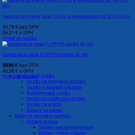
Sada na umývanie okien 35 cm a teleskopická tyč 60-120 cm
45,78
€
bez DPH
56,31
€
s DPH
Pridať do košíka
Upratovacia sada FLIPPER bavlna 40 cm
32,83
MENU
€
bez DPH
40,38
€
s DPH
Upratovacie vozíky
Pridať do košíka
Vozíky na umývanie podlahy
Vozíky s vedrami a košom
Kombinované vozíky
Hotelové vozíky pre chyžné
Vozíky na prádlo
Stojany na odpad
Mopy na umývanie podlahy
Držiaky mopov
Držiaky kapsových mopov
Držiaky mopov Flipper