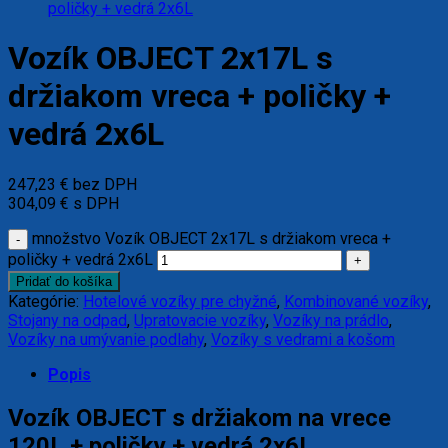
Vozík OBJECT 2x17L s
držiakom vreca + poličky +
vedrá 2x6L
247,23
€
bez DPH
304,09
€
s DPH
množstvo Vozík OBJECT 2x17L s držiakom vreca +
poličky + vedrá 2x6L
Pridať do košíka
Kategórie:
Hotelové vozíky pre chyžné
,
Kombinované vozíky
,
Stojany na odpad
,
Upratovacie vozíky
,
Vozíky na prádlo
,
Vozíky na umývanie podlahy
,
Vozíky s vedrami a košom
Popis
Vozík OBJECT s držiakom na vrece
120L + poličky + vedrá 2x6L