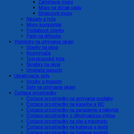
Zametacie mopy
Mopy na držiak padu
Strapcové mopy
Násady a tyče
Mopy kompletné
Podlahové stierky
Pady na drhnutie
Pomôcky na umývanie okien
Stierky na okná
Rozmývače
Teleskopické tyče
Škrabky na okná
Ometače pavučín
Upratovacie sety
Vozíky s mopom
Sety na umývanie okien
Čistiace prostriedky
Čistiace prostriedky na umývanie podlahy
Čistiace prostriedky na kúpeľne a WC
Čistiace prostriedky na zariadenie a nábytok
Čistiace prostriedky s dlhotrvajúcou vôňou
Čistiace prostriedky na olej a mastnotu
Čistiace prostriedky na koberce a textil
Čistiace prostriedky na čistenie kuchýň