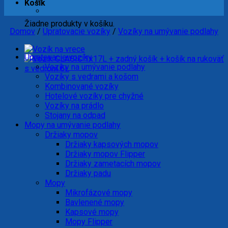
Košík
Žiadne produkty v košíku.
Domov
/
Upratovacie vozíky
/
Vozíky na umývanie podlahy
Upratovacie vozíky
Vozíky na umývanie podlahy
Vozíky s vedrami a košom
Kombinované vozíky
Hotelové vozíky pre chyžné
Vozíky na prádlo
Stojany na odpad
Mopy na umývanie podlahy
Držiaky mopov
Držiaky kapsových mopov
Držiaky mopov Flipper
Držiaky zametacích mopov
Držiaky padu
Mopy
Mikrofázové mopy
Bavlenené mopy
Kapsové mopy
Mopy Flipper