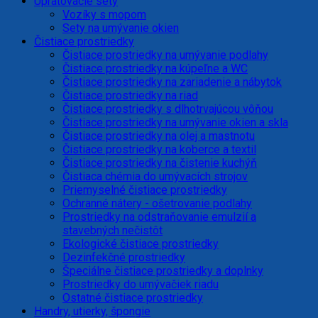
Upratovacie sety
Vozíky s mopom
Sety na umývanie okien
Čistiace prostriedky
Čistiace prostriedky na umývanie podlahy
Čistiace prostriedky na kúpeľne a WC
Čistiace prostriedky na zariadenie a nábytok
Čistiace prostriedky na riad
Čistiace prostriedky s dlhotrvajúcou vôňou
Čistiace prostriedky na umývanie okien a skla
Čistiace prostriedky na olej a mastnotu
Čistiace prostriedky na koberce a textil
Čistiace prostriedky na čistenie kuchýň
Čistiaca chémia do umývacích strojov
Priemyselné čistiace prostriedky
Ochranné nátery - ošetrovanie podlahy
Prostriedky na odstraňovanie emulzií a
stavebných nečistôt
Ekologické čistiace prostriedky
Dezinfekčné prostriedky
Špeciálne čistiace prostriedky a doplnky
Prostriedky do umývačiek riadu
Ostatné čistiace prostriedky
Handry, utierky, špongie