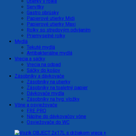
Utierky v rolke
Servítky
Gastro obrúsky
Papierové utierky Midi
Papierové utierky Maxi
Rolky so stredovým odvíjaním
Priemyselné rolky
Mydlá
Tekuté mydlá
Antibakteriálne mydlá
Vrecia a sáčky
Vrecia na odpad
Sáčky do košov
Zásobníky a dávkovače
Zásobníky na utierky
Zásobníky na toaletný papier
Dávkovače mydla
Zásobníky na hyg. vložky
Vône a osviežovače
FRE PRO
Náplne do dávkovačov vône
Osviežovače do WC