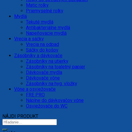
Matic rolky
Priemyselné rolky
Mydlá
Tekuté mydlá
Antibakteriálne mydlá
Napeňovacie mydlá
Vrecia a sáčky
Vrecia na odpad
Sáčky do košov
Zásobníky a dávkovače
Zásobníky na utierky
Zásobníky na toaletný papier
Dávkovače mydla
Dávkovače vône
Zásobníky na hyg. vložky
Vône a osviežovače
FRE PRO
Náplne do dávkovačov vône
Osviežovače do WC
NÁJDI PRODUKT