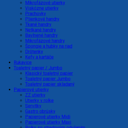
Mikrofázové utierky
Viskózne utierky
Prachovky
Plienkové handry
Tkané handry
Netkané handry
Bavlnené handry
Mikrofázové handry
Špongie a hubky na riad
Drôtenky
Kefy a kartáče
Rukavice
Toaletný papier / Jumbo
Klasický toaletný papier
Toaletný papier Jumbo
Toaletný papier skladaný
Papierové utierky
ZZ utierky
Utierky v rolke
Servítky
Gastro obrúsky
Papierové utierky Midi
Papierové utierky Maxi
Rolky so stredovým odvíjaním