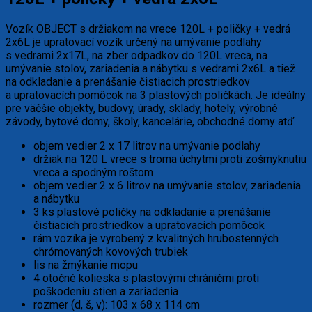
Vozík OBJECT s držiakom na vrece 120L + poličky + vedrá
2x6L je upratovací vozík určený na umývanie podlahy
s vedrami 2x17L, na zber odpadkov do 120L vreca, na
umývanie stolov, zariadenia a nábytku s vedrami 2x6L a tiež
na odkladanie a prenášanie čistiacich prostriedkov
a upratovacích pomôcok na 3 plastových poličkách. Je ideálny
pre väčšie objekty, budovy, úrady, sklady, hotely, výrobné
závody, bytové domy, školy, kancelárie, obchodné domy atď.
objem vedier 2 x 17 litrov na umývanie podlahy
držiak na 120 L vrece s troma úchytmi proti zošmyknutiu
vreca a spodným roštom
objem vedier 2 x 6 litrov na umývanie stolov, zariadenia
a nábytku
3 ks plastové poličky na odkladanie a prenášanie
čistiacich prostriedkov a upratovacích pomôcok
rám vozíka je vyrobený z kvalitných hrubostenných
chrómovaných kovových trubiek
lis na žmýkanie mopu
4 otočné kolieska s plastovými chráničmi proti
poškodeniu stien a zariadenia
rozmer (d, š, v): 103 x 68 x 114 cm