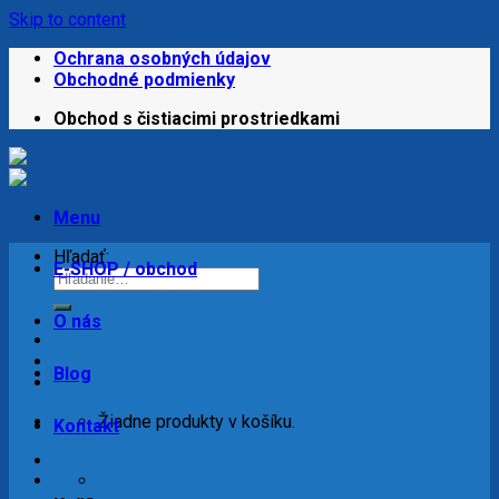
Skip to content
Ochrana osobných údajov
Obchodné podmienky
Obchod s čistiacimi prostriedkami
Menu
Hľadať:
E-SHOP / obchod
O nás
Blog
Žiadne produkty v košíku.
Kontakt