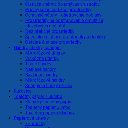
Čistiaca chémia do umývacích strojov
Priemyselné čistiace prostriedky
Ochranné nátery - ošetrovanie podlahy
Prostriedky na odstraňovanie emulzií a
stavebných nečistôt
Dezinfekčné prostriedky
Špeciálne čistiace prostriedky a doplnky
Ostatné čistiace prostriedky
Handry, utierky, špongie
Mikrofázové utierky
Viskózne utierky
Tkané handry
Netkané handry
Bavlnené handry
Mikrofázové handry
Špongie a hubky na riad
Rukavice
Toaletný papier / Jumbo
Klasický toaletný papier
Toaletný papier Jumbo
Toaletný papier skladaný
Papierové utierky
ZZ utierky