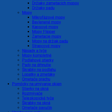
Držiaky zametacích mopov
Držiaky padu
Mopy
Mikrofázové mopy
Bavlenené mopy
Kapsové mopy
Mopy Flipper
Zametacie mopy
Mopy na držiak padu
Strapcové mopy
Násady a tyče
Mopy kompletné
Podlahové stierky
Pady na drhnutie
Škrabky na podlahu
Lopatky a zmetáky
Ometače prachu
Pomôcky na umývanie okien
Stierky na okná
Rozmývače
Teleskopické tyče
Škrabky na okná
Ometače pavučín