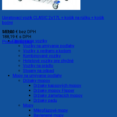
Upratovací vozík CLASIC 2x17L + košík na rúčku + košík
bočný
153,00
MENU
€
bez DPH
188,19
€
s DPH
Upratovacie vozíky
Pridať do košíka
Vozíky na umývanie podlahy
Vozíky s vedrami a košom
Kombinované vozíky
Hotelové vozíky pre chyžné
Vozíky na prádlo
Stojany na odpad
Mopy na umývanie podlahy
Držiaky mopov
Držiaky kapsových mopov
Držiaky mopov Flipper
Držiaky zametacích mopov
Držiaky padu
Mopy
Mikrofázové mopy
Bavlenené mopy