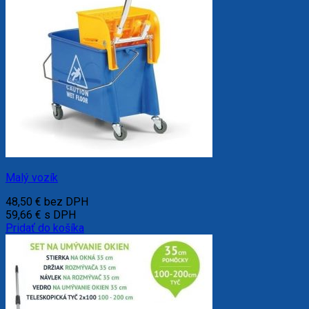
Malý vozík
48,50
€
bez DPH
59,66
€
s DPH
Pridať do košíka