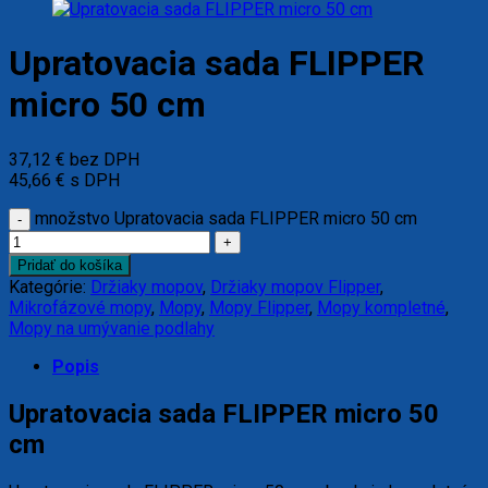
Upratovacia sada FLIPPER
micro 50 cm
37,12
€
bez DPH
45,66
€
s DPH
množstvo Upratovacia sada FLIPPER micro 50 cm
Pridať do košíka
Kategórie:
Držiaky mopov
,
Držiaky mopov Flipper
,
Mikrofázové mopy
,
Mopy
,
Mopy Flipper
,
Mopy kompletné
,
Mopy na umývanie podlahy
Popis
Upratovacia sada FLIPPER micro 50
cm