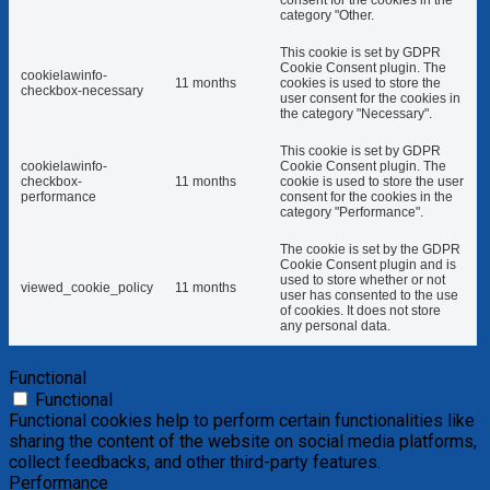
category "Other.
This cookie is set by GDPR
Cookie Consent plugin. The
cookielawinfo-
11 months
cookies is used to store the
checkbox-necessary
user consent for the cookies in
the category "Necessary".
This cookie is set by GDPR
cookielawinfo-
Cookie Consent plugin. The
checkbox-
11 months
cookie is used to store the user
performance
consent for the cookies in the
category "Performance".
The cookie is set by the GDPR
Cookie Consent plugin and is
used to store whether or not
viewed_cookie_policy
11 months
user has consented to the use
of cookies. It does not store
any personal data.
Functional
Functional
Functional cookies help to perform certain functionalities like
sharing the content of the website on social media platforms,
collect feedbacks, and other third-party features.
Performance