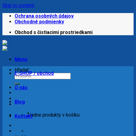
Skip to content
Ochrana osobných údajov
Obchodné podmienky
Obchod s čistiacimi prostriedkami
Menu
Hľadať:
E-SHOP / obchod
O nás
Blog
Žiadne produkty v košíku.
Kontakt