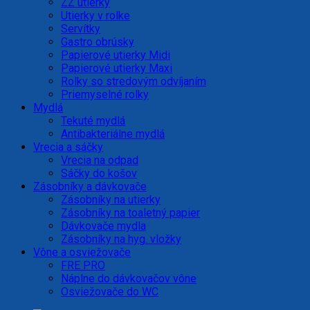
ZZ utierky
Utierky v rolke
Servítky
Gastro obrúsky
Papierové utierky Midi
Papierové utierky Maxi
Rolky so stredovým odvíjaním
Priemyselné rolky
Mydlá
Tekuté mydlá
Antibakteriálne mydlá
Vrecia a sáčky
Vrecia na odpad
Sáčky do košov
Zásobníky a dávkovače
Zásobníky na utierky
Zásobníky na toaletný papier
Dávkovače mydla
Zásobníky na hyg. vložky
Vône a osviežovače
FRE PRO
Náplne do dávkovačov vône
Osviežovače do WC