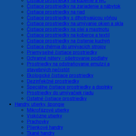
Čistiace prostriedky na kúpeľne a WC
Čistiace prostriedky na zariadenie a nábytok
Čistiace prostriedky na riad
Čistiace prostriedky s dlhotrvajúcou vôňou
Čistiace prostriedky na umývanie okien a skla
Čistiace prostriedky na olej a mastnotu
Čistiace prostriedky na koberce a textil
Čistiace prostriedky na čistenie kuchýň
Čistiaca chémia do umývacích strojov
Priemyselné čistiace prostriedky
Ochranné nátery - ošetrovanie podlahy
Prostriedky na odstraňovanie emulzií a
stavebných nečistôt
Ekologické čistiace prostriedky
Dezinfekčné prostriedky
Špeciálne čistiace prostriedky a doplnky
Prostriedky do umývačiek riadu
Ostatné čistiace prostriedky
Handry, utierky, špongie
Mikrofázové utierky
Viskózne utierky
Prachovky
Plienkové handry
Tkané handry