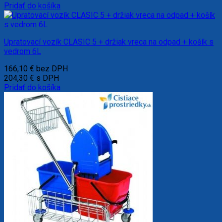
Pridať do košíka
Upratovací vozík CLASIC 5 + držiak vreca na odpad + košík s
vedrom 6L
166,10
€
bez DPH
204,30
€
s DPH
Pridať do košíka