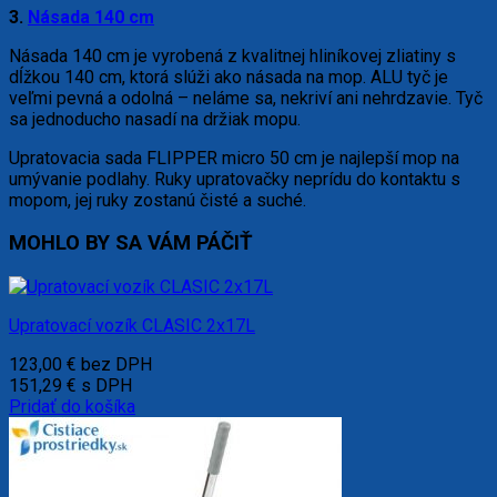
3.
Násada 140 cm
Násada 140 cm je vyrobená z kvalitnej hliníkovej zliatiny s
dĺžkou 140 cm, ktorá slúži ako násada na mop. ALU tyč je
veľmi pevná a odolná – neláme sa, nekriví ani nehrdzavie. Tyč
sa jednoducho nasadí na držiak mopu.
Upratovacia sada FLIPPER micro 50 cm je najlepší mop na
umývanie podlahy. Ruky upratovačky neprídu do kontaktu s
mopom, jej ruky zostanú čisté a suché.
MOHLO BY SA VÁM PÁČIŤ
Upratovací vozík CLASIC 2x17L
123,00
€
bez DPH
151,29
€
s DPH
Pridať do košíka