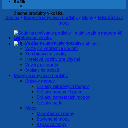
Košík
Žiadne produkty v košíku.
Domov
/
Mopy na umývanie podlahy
/
Mopy
/
Mikrofázové
mopy
Upratovacie vozíky
Vozíky na umývanie podlahy
Vozíky s vedrami a košom
Kombinované vozíky
Hotelové vozíky pre chyžné
Vozíky na prádlo
Stojany na odpad
Mopy na umývanie podlahy
Držiaky mopov
Držiaky kapsových mopov
Držiaky mopov Flipper
Držiaky zametacích mopov
Držiaky padu
Mopy
Mikrofázové mopy
Bavlenené mopy
Kapsové mopy