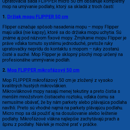
Upratovacia sada FLIPPER micro 50 cm obsahuje kompletný
mop na umývanie podlahy, ktorý sa skladá z troch častí:
1.
Držiak mopu FLIPPER 50 cm
Flipper označuje spôsob nasadenia mopu – mopy Flipper
majú ušká (nie kapsy), ktoré sa do držiaka mopu uchytia. Sú
známe aj pod názvom fixové mopy. Žmýkanie mopu Flipper je
práve vďaka tomuto systému jednoduché, pretože ruky
upratovačky neprídu do kontaktu s mopom – ruky zostanú
čisté a suché. Mop Flipper je sklopný plochý mop určený na
profesionálne ummývanie podláh.
2.
Mop FLIPPER mikrofázový 50 cm
Mop FLIPPER mikrofázový 50 cm je zložený z vysoko
kvalitných hustých mikrovlákien.
Mikrovláknové mopy nasajú menej tekutiny a preto čistia s
menším množstvom čistiaceho roztoku, vďaka čomu sa
nemusíme obávať, že by nám parkety alebo plávajúca podlaha
navlhli. Preto sú vhodné najmä na parkety plávajúcu podlahu.
Micro mop sa dá použiť aj na dosušovanie alebo leštenie
podlahy. Mikrofázové vlákna najlepšie zachytávajú prach a
špinu z podlahy. Návlek je možné prať v práčke.