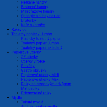
Netkané handry
Bavlnené handry
Mikrofázové handry
Špongie a hubky na riad
Drôtenky
Kefy a kartáče
Rukavice
Toaletný papier / Jumbo
Klasický toaletný papier
Toaletný papier Jumbo
Toaletný papier skladaný
Papierové utierky
ZZ utierky
Utierky v rolke
Servítky
Gastro obrúsky
Papierové utierky Midi
Papierové utierky Maxi
Rolky so stredovým odvíjaním
Matic rolky
Priemyselné rolky
Mydlá
Tekuté mydlá
Antibakteriálne mydlá