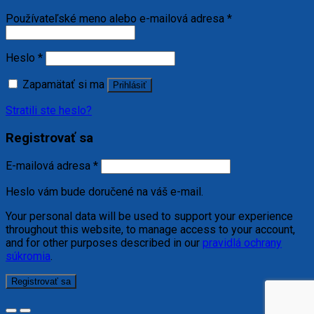
Používateľské meno alebo e-mailová adresa
*
Heslo
*
Zapamätať si ma
Prihlásiť
Stratili ste heslo?
Registrovať sa
E-mailová adresa
*
Heslo vám bude doručené na váš e-mail.
Your personal data will be used to support your experience
throughout this website, to manage access to your account,
and for other purposes described in our
pravidlá ochrany
súkromia
.
Registrovať sa