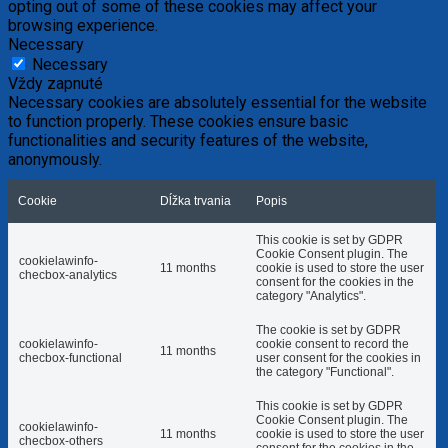
opting out of some of these cookies may affect your
browsing experience.
Necessary
Necessary
Vždy zapnuté
Necessary cookies are absolutely essential for the website
to function properly. These cookies ensure basic
functionalities and security features of the website,
anonymously.
Cookie
Dĺžka trvania
Popis
This cookie is set by GDPR
Cookie Consent plugin. The
cookielawinfo-
11 months
cookie is used to store the user
checbox-analytics
consent for the cookies in the
category "Analytics".
The cookie is set by GDPR
cookielawinfo-
cookie consent to record the
11 months
checbox-functional
user consent for the cookies in
the category "Functional".
This cookie is set by GDPR
Cookie Consent plugin. The
cookielawinfo-
11 months
cookie is used to store the user
checbox-others
consent for the cookies in the