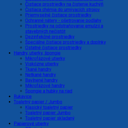
Čistiace prostriedky na čistenie kuchýň
Čistiaca chémia do umývacích strojov
Priemyselné čistiace prostriedky
Ochranné nátery - ošetrovanie podlahy
Prostriedky na odstraňovanie emulzií a
stavebných nečistôt
Dezinfekčné prostriedky
Špeciálne čistiace prostriedky a doplnky
Ostatné čistiace prostriedky
Handry, utierky, špongie
Mikrofázové utierky
Viskózne utierky
Tkané handry
Netkané handry
Bavlnené handry
Mikrofázové handry
Špongie a hubky na riad
Rukavice
Toaletný papier / Jumbo
Klasický toaletný papier
Toaletný papier Jumbo
Toaletný papier skladaný
Papierové utierky