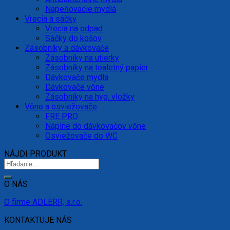
Napeňovacie mydlá
Vrecia a sáčky
Vrecia na odpad
Sáčky do košov
Zásobníky a dávkovače
Zásobníky na utierky
Zásobníky na toaletný papier
Dávkovače mydla
Dávkovače vône
Zásobníky na hyg. vložky
Vône a osviežovače
FRE PRO
Náplne do dávkovačov vône
Osviežovače do WC
NÁJDI PRODUKT
O NÁS
O firme ADLERR, s.r.o.
KONTAKTUJE NÁS