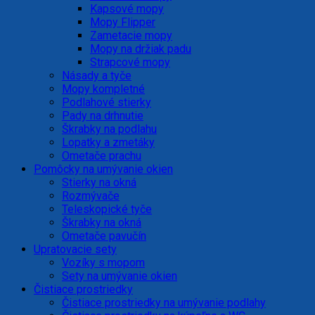
Kapsové mopy
Mopy Flipper
Zametacie mopy
Mopy na držiak padu
Strapcové mopy
Násady a tyče
Mopy kompletné
Podlahové stierky
Pady na drhnutie
Škrabky na podlahu
Lopatky a zmetáky
Ometače prachu
Pomôcky na umývanie okien
Stierky na okná
Rozmývače
Teleskopické tyče
Škrabky na okná
Ometače pavučín
Upratovacie sety
Vozíky s mopom
Sety na umývanie okien
Čistiace prostriedky
Čistiace prostriedky na umývanie podlahy