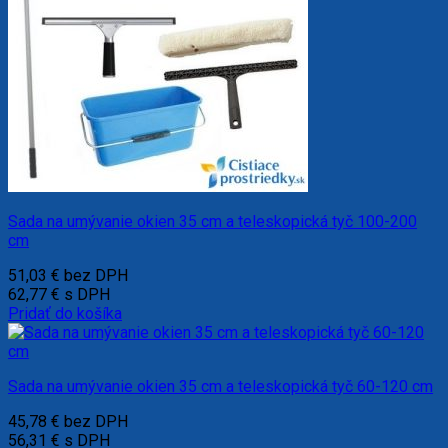
Sada na umývanie okien 35 cm a teleskopická tyč 100-200
cm
51,03
€
bez DPH
62,77
€
s DPH
Pridať do košíka
Sada na umývanie okien 35 cm a teleskopická tyč 60-120 cm
45,78
€
bez DPH
56,31
€
s DPH