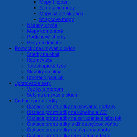
Mopy Flipper
Zametacie mopy
Mopy na držiak padu
Strapcové mopy
Násady a tyče
Mopy kompletné
Podlahové stierky
Pady na drhnutie
Pomôcky na umývanie okien
Stierky na okná
Rozmývače
Teleskopické tyče
Škrabky na okná
Ometače pavučín
Upratovacie sety
Vozíky s mopom
Sety na umývanie okien
Čistiace prostriedky
Čistiace prostriedky na umývanie podlahy
Čistiace prostriedky na kúpeľne a WC
Čistiace prostriedky na zariadenie a nábytok
Čistiace prostriedky s dlhotrvajúcou vôňou
Čistiace prostriedky na olej a mastnotu
Čistiace prostriedky na koberce a textil