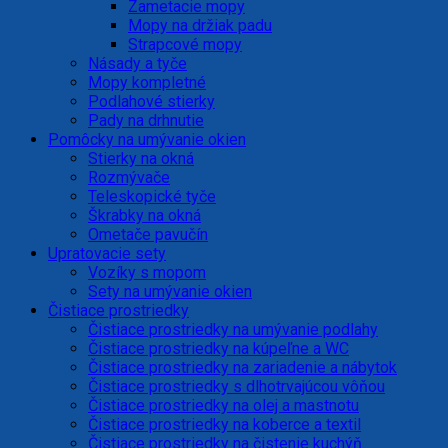
Zametacie mopy
Mopy na držiak padu
Strapcové mopy
Násady a tyče
Mopy kompletné
Podlahové stierky
Pady na drhnutie
Pomôcky na umývanie okien
Stierky na okná
Rozmývače
Teleskopické tyče
Škrabky na okná
Ometače pavučín
Upratovacie sety
Vozíky s mopom
Sety na umývanie okien
Čistiace prostriedky
Čistiace prostriedky na umývanie podlahy
Čistiace prostriedky na kúpeľne a WC
Čistiace prostriedky na zariadenie a nábytok
Čistiace prostriedky s dlhotrvajúcou vôňou
Čistiace prostriedky na olej a mastnotu
Čistiace prostriedky na koberce a textil
Čistiace prostriedky na čistenie kuchýň