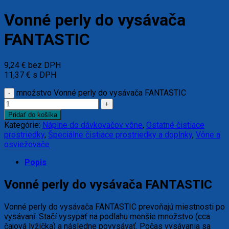
Vonné perly do vysávača
FANTASTIC
9,24
€
bez DPH
11,37
€
s DPH
množstvo Vonné perly do vysávača FANTASTIC
Pridať do košíka
Kategórie:
Náplne do dávkovačov vône
,
Ostatné čistiace
prostriedky
,
Špeciálne čistiace prostriedky a doplnky
,
Vône a
osviežovače
Popis
Vonné perly do vysávača FANTASTIC
Vonné perly do vysávača FANTASTIC prevoňajú miestnosti po
vysávaní. Stačí vysypať na podlahu menšie množstvo (cca
čajová lyžička) a následne povysávať. Počas vysávania sa