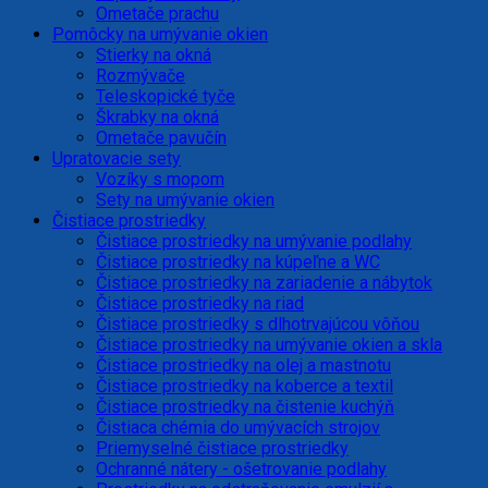
Ometače prachu
Pomôcky na umývanie okien
Stierky na okná
Rozmývače
Teleskopické tyče
Škrabky na okná
Ometače pavučín
Upratovacie sety
Vozíky s mopom
Sety na umývanie okien
Čistiace prostriedky
Čistiace prostriedky na umývanie podlahy
Čistiace prostriedky na kúpeľne a WC
Čistiace prostriedky na zariadenie a nábytok
Čistiace prostriedky na riad
Čistiace prostriedky s dlhotrvajúcou vôňou
Čistiace prostriedky na umývanie okien a skla
Čistiace prostriedky na olej a mastnotu
Čistiace prostriedky na koberce a textil
Čistiace prostriedky na čistenie kuchýň
Čistiaca chémia do umývacích strojov
Priemyselné čistiace prostriedky
Ochranné nátery - ošetrovanie podlahy