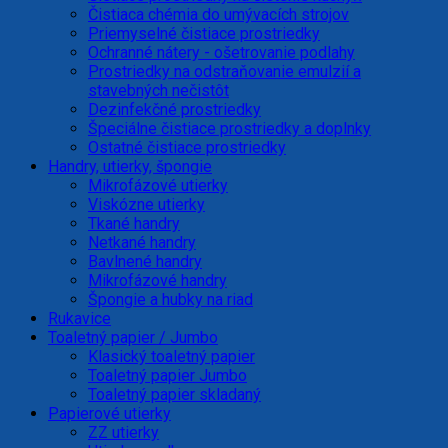
Čistiaca chémia do umývacích strojov
Priemyselné čistiace prostriedky
Ochranné nátery - ošetrovanie podlahy
Prostriedky na odstraňovanie emulzií a
stavebných nečistôt
Dezinfekčné prostriedky
Špeciálne čistiace prostriedky a doplnky
Ostatné čistiace prostriedky
Handry, utierky, špongie
Mikrofázové utierky
Viskózne utierky
Tkané handry
Netkané handry
Bavlnené handry
Mikrofázové handry
Špongie a hubky na riad
Rukavice
Toaletný papier / Jumbo
Klasický toaletný papier
Toaletný papier Jumbo
Toaletný papier skladaný
Papierové utierky
ZZ utierky