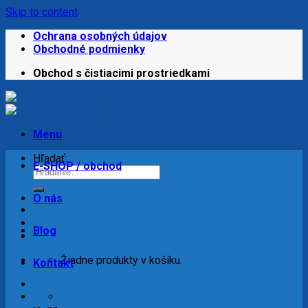
Skip to content
Ochrana osobných údajov
Obchodné podmienky
Obchod s čistiacimi prostriedkami
Menu
Hľadať:
E-SHOP / obchod
O nás
Blog
Žiadne produkty v košíku.
Kontakt