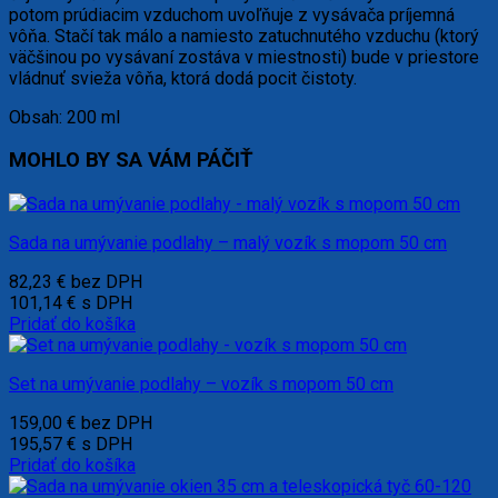
potom prúdiacim vzduchom uvoľňuje z vysávača príjemná
vôňa. Stačí tak málo a namiesto zatuchnutého vzduchu (ktorý
väčšinou po vysávaní zostáva v miestnosti) bude v priestore
vládnuť svieža vôňa, ktorá dodá pocit čistoty.
Obsah: 200 ml
MOHLO BY SA VÁM PÁČIŤ
Sada na umývanie podlahy – malý vozík s mopom 50 cm
82,23
€
bez DPH
101,14
€
s DPH
Pridať do košíka
Set na umývanie podlahy – vozík s mopom 50 cm
159,00
€
bez DPH
195,57
€
s DPH
Pridať do košíka