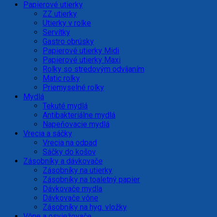
Papierové utierky
ZZ utierky
Utierky v rolke
Servítky
Gastro obrúsky
Papierové utierky Midi
Papierové utierky Maxi
Rolky so stredovým odvíjaním
Matic rolky
Priemyselné rolky
Mydlá
Tekuté mydlá
Antibakteriálne mydlá
Napeňovacie mydlá
Vrecia a sáčky
Vrecia na odpad
Sáčky do košov
Zásobníky a dávkovače
Zásobníky na utierky
Zásobníky na toaletný papier
Dávkovače mydla
Dávkovače vône
Zásobníky na hyg. vložky
Vône a osviežovače