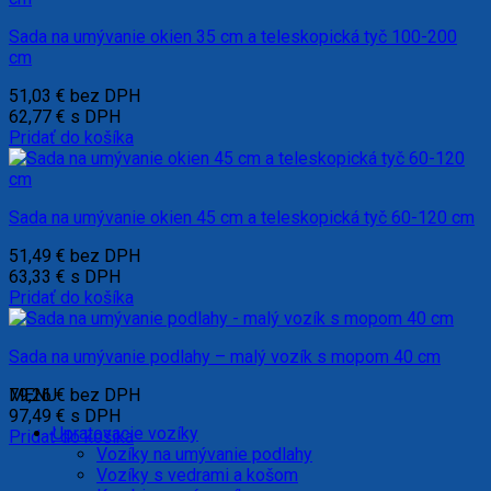
Sada na umývanie okien 35 cm a teleskopická tyč 100-200
cm
51,03
€
bez DPH
62,77
€
s DPH
Pridať do košíka
Sada na umývanie okien 45 cm a teleskopická tyč 60-120 cm
51,49
€
bez DPH
63,33
€
s DPH
Pridať do košíka
Sada na umývanie podlahy – malý vozík s mopom 40 cm
79,26
MENU
€
bez DPH
97,49
€
s DPH
Upratovacie vozíky
Pridať do košíka
Vozíky na umývanie podlahy
Vozíky s vedrami a košom