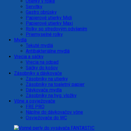
Utierky v rolke
Servítky
Gastro obrúsky
Papierové utierky Midi
Papierové utierky Maxi
Rolky so stredovým odvíjaním
Priemyselné rolky
Mydlá
Tekuté mydlá
Antibakteriálne mydlá
Vrecia a sáčky
Vrecia na odpad
Sáčky do košov
Zásobníky a dávkovače
Zásobníky na utierky
Zásobníky na toaletný papier
Dávkovače mydla
Zásobníky na hyg. vložky
Vône a osviežovače
FRE PRO
Náplne do dávkovačov vône
Osviežovače do WC