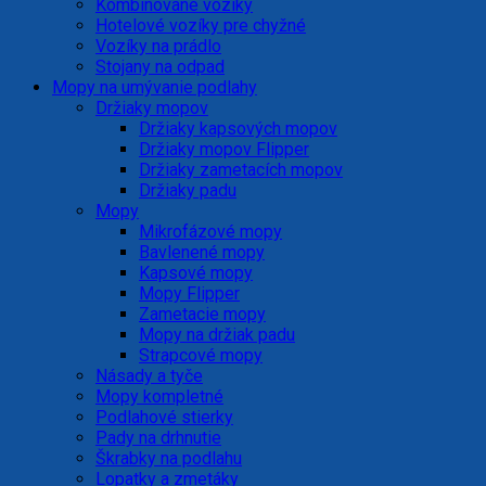
Kombinované vozíky
Hotelové vozíky pre chyžné
Vozíky na prádlo
Stojany na odpad
Mopy na umývanie podlahy
Držiaky mopov
Držiaky kapsových mopov
Držiaky mopov Flipper
Držiaky zametacích mopov
Držiaky padu
Mopy
Mikrofázové mopy
Bavlenené mopy
Kapsové mopy
Mopy Flipper
Zametacie mopy
Mopy na držiak padu
Strapcové mopy
Násady a tyče
Mopy kompletné
Podlahové stierky
Pady na drhnutie
Škrabky na podlahu
Lopatky a zmetáky