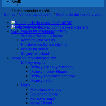
Košík
Žiadne produkty v košíku.
Domov
/
Vône a osviežovače
/
Náplne do dávkovačov vône
Upratovacie vozíky
Vozíky na umývanie podlahy
Vozíky s vedrami a košom
Kombinované vozíky
Hotelové vozíky pre chyžné
Vozíky na prádlo
Stojany na odpad
Mopy na umývanie podlahy
Držiaky mopov
Držiaky kapsových mopov
Držiaky mopov Flipper
Držiaky zametacích mopov
Držiaky padu
Mopy
Mikrofázové mopy
Bavlenené mopy
Kapsové mopy
Mopy Flipper