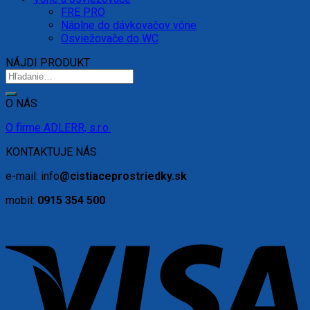
FRE PRO
Náplne do dávkovačov vône
Osviežovače do WC
NÁJDI PRODUKT
O NÁS
O firme ADLERR, s.r.o.
KONTAKTUJE NÁS
e-mail: info
@cistiaceprostriedky.sk
mobil:
0915 354 500