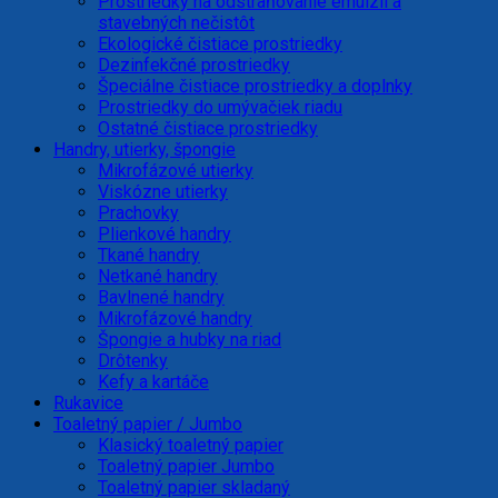
Prostriedky na odstraňovanie emulzií a
stavebných nečistôt
Ekologické čistiace prostriedky
Dezinfekčné prostriedky
Špeciálne čistiace prostriedky a doplnky
Prostriedky do umývačiek riadu
Ostatné čistiace prostriedky
Handry, utierky, špongie
Mikrofázové utierky
Viskózne utierky
Prachovky
Plienkové handry
Tkané handry
Netkané handry
Bavlnené handry
Mikrofázové handry
Špongie a hubky na riad
Drôtenky
Kefy a kartáče
Rukavice
Toaletný papier / Jumbo
Klasický toaletný papier
Toaletný papier Jumbo
Toaletný papier skladaný