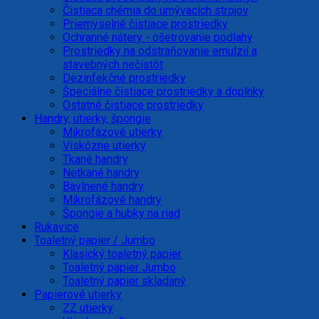
Čistiaca chémia do umývacích strojov
Priemyselné čistiace prostriedky
Ochranné nátery - ošetrovanie podlahy
Prostriedky na odstraňovanie emulzií a
stavebných nečistôt
Dezinfekčné prostriedky
Špeciálne čistiace prostriedky a doplnky
Ostatné čistiace prostriedky
Handry, utierky, špongie
Mikrofázové utierky
Viskózne utierky
Tkané handry
Netkané handry
Bavlnené handry
Mikrofázové handry
Špongie a hubky na riad
Rukavice
Toaletný papier / Jumbo
Klasický toaletný papier
Toaletný papier Jumbo
Toaletný papier skladaný
Papierové utierky
ZZ utierky