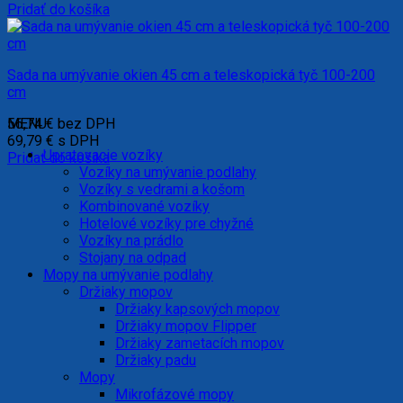
Pridať do košíka
Sada na umývanie okien 45 cm a teleskopická tyč 100-200
cm
56,74
MENU
€
bez DPH
69,79
€
s DPH
Upratovacie vozíky
Pridať do košíka
Vozíky na umývanie podlahy
Vozíky s vedrami a košom
Kombinované vozíky
Hotelové vozíky pre chyžné
Vozíky na prádlo
Stojany na odpad
Mopy na umývanie podlahy
Držiaky mopov
Držiaky kapsových mopov
Držiaky mopov Flipper
Držiaky zametacích mopov
Držiaky padu
Mopy
Mikrofázové mopy