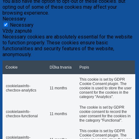
You also have the option to opt-out of these cookies. But
opting out of some of these cookies may affect your
browsing experience.
Necessary
Necessary
Vždy zapnuté
Necessary cookies are absolutely essential for the website
to function properly. These cookies ensure basic
functionalities and security features of the website,
anonymously.
Cookie
Dĺžka trvania
Popis
This cookie is set by GDPR
Cookie Consent plugin. The
cookielawinfo-
11 months
cookie is used to store the user
checbox-analytics
consent for the cookies in the
category "Analytics".
The cookie is set by GDPR
cookielawinfo-
cookie consent to record the
11 months
checbox-functional
user consent for the cookies in
the category "Functional".
This cookie is set by GDPR
Cookie Consent plugin. The
cookielawinfo-