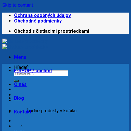
Skip to content
Ochrana osobných údajov
Obchodné podmienky
Obchod s čistiacimi prostriedkami
Menu
Hľadať:
E-SHOP / obchod
O nás
Blog
Žiadne produkty v košíku.
Kontakt