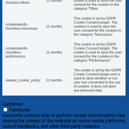
11 months
cookie is used to store the user
checbox-others
consent for the cookies in the
category "Other.
This cookie is set by GDPR
Cookie Consent plugin. The
cookielawinfo-
11 months
cookies is used to store the
checkbox-necessary
user consent for the cookies in
the category "Necessary".
This cookie is set by GDPR
cookielawinfo-
Cookie Consent plugin. The
checkbox-
11 months
cookie is used to store the user
performance
consent for the cookies in the
category "Performance".
The cookie is set by the GDPR
Cookie Consent plugin and is
used to store whether or not
viewed_cookie_policy
11 months
user has consented to the use
of cookies. It does not store
any personal data.
Functional
Functional
Functional cookies help to perform certain functionalities like
sharing the content of the website on social media platforms,
collect feedbacks, and other third-party features.