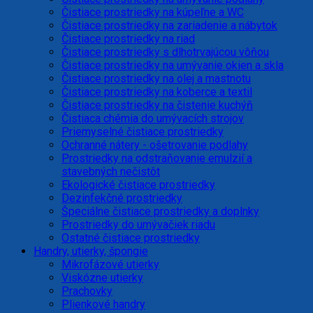
Čistiace prostriedky na kúpeľne a WC
Čistiace prostriedky na zariadenie a nábytok
Čistiace prostriedky na riad
Čistiace prostriedky s dlhotrvajúcou vôňou
Čistiace prostriedky na umývanie okien a skla
Čistiace prostriedky na olej a mastnotu
Čistiace prostriedky na koberce a textil
Čistiace prostriedky na čistenie kuchýň
Čistiaca chémia do umývacích strojov
Priemyselné čistiace prostriedky
Ochranné nátery - ošetrovanie podlahy
Prostriedky na odstraňovanie emulzií a
stavebných nečistôt
Ekologické čistiace prostriedky
Dezinfekčné prostriedky
Špeciálne čistiace prostriedky a doplnky
Prostriedky do umývačiek riadu
Ostatné čistiace prostriedky
Handry, utierky, špongie
Mikrofázové utierky
Viskózne utierky
Prachovky
Plienkové handry