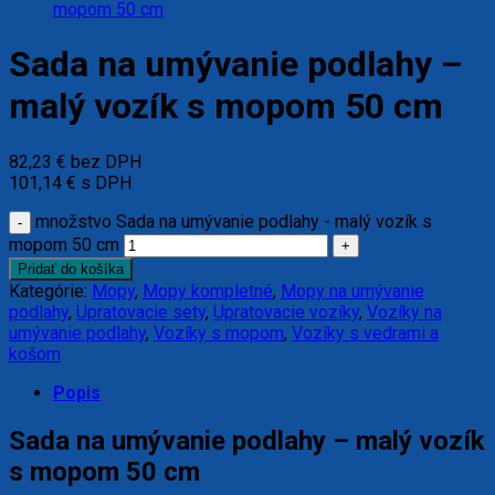
Sada na umývanie podlahy –
malý vozík s mopom 50 cm
82,23
€
bez DPH
101,14
€
s DPH
množstvo Sada na umývanie podlahy - malý vozík s
mopom 50 cm
Pridať do košíka
Kategórie:
Mopy
,
Mopy kompletné
,
Mopy na umývanie
podlahy
,
Upratovacie sety
,
Upratovacie vozíky
,
Vozíky na
umývanie podlahy
,
Vozíky s mopom
,
Vozíky s vedrami a
košom
Popis
Sada na umývanie podlahy – malý vozík
s mopom 50 cm