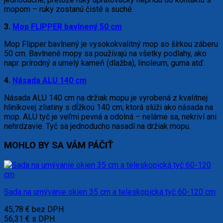
mopom – ruky zostanú čisté a suché.
3.
Mop FLIPPER bavlnený 50 cm
Mop Flipper bavlnený je vysokokvalitný mop so šírkou záberu
50 cm. Bavlnené mopy sa používajú na všetky podlahy, ako
napr. prírodný a umelý kameň (dlažba), linoleum, guma atď.
4.
Násada ALU 140 cm
Násada ALU 140 cm na držiak mopu je vyrobená z kvalitnej
hliníkovej zliatiny s dĺžkou 140 cm, ktorá slúži ako násada na
mop. ALU tyč je veľmi pevná a odolná – neláme sa, nekriví ani
nehrdzavie. Tyč sa jednoducho nasadí na držiak mopu.
MOHLO BY SA VÁM PÁČIŤ
Sada na umývanie okien 35 cm a teleskopická tyč 60-120 cm
45,78
€
bez DPH
56,31
€
s DPH