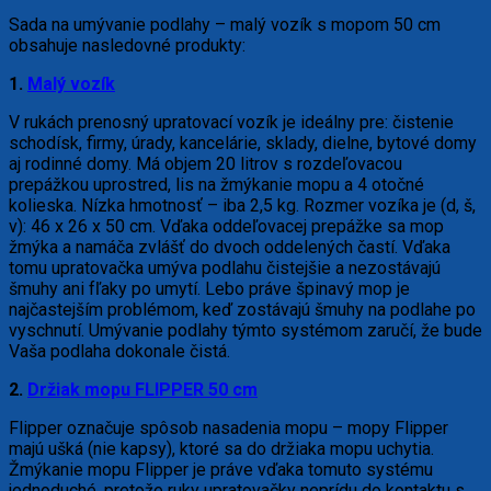
Sada na umývanie podlahy – malý vozík s mopom 50 cm
obsahuje nasledovné produkty:
1.
Malý vozík
V rukách prenosný upratovací vozík je ideálny pre: čistenie
schodísk, firmy, úrady, kancelárie, sklady, dielne, bytové domy
aj rodinné domy. Má objem 20 litrov s rozdeľovacou
prepážkou uprostred, lis na žmýkanie mopu a 4 otočné
kolieska. Nízka hmotnosť – iba 2,5 kg. Rozmer vozíka je (d, š,
v): 46 x 26 x 50 cm. Vďaka oddeľovacej prepážke sa mop
žmýka a namáča zvlášť do dvoch oddelených častí. Vďaka
tomu upratovačka umýva podlahu čistejšie a nezostávajú
šmuhy ani fľaky po umytí. Lebo práve špinavý mop je
najčastejším problémom, keď zostávajú šmuhy na podlahe po
vyschnutí. Umývanie podlahy týmto systémom zaručí, že bude
Vaša podlaha dokonale čistá.
2.
Držiak mopu FLIPPER 50 cm
Flipper označuje spôsob nasadenia mopu – mopy Flipper
majú ušká (nie kapsy), ktoré sa do držiaka mopu uchytia.
Žmýkanie mopu Flipper je práve vďaka tomuto systému
jednoduché, pretože ruky upratovačky neprídu do kontaktu s