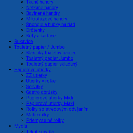
Tkané handry
Netkané handry
Bavlnené handry
Mikrofázové handry
Špongie a hubky na riad
Drôtenky
Kefy a kartáče
Rukavice
Toaletný papier / Jumbo
Klasický toaletný papier
Toaletný papier Jumbo
Toaletný papier skladaný
Papierové utierky
ZZ utierky
Utierky v rolke
Servítky
Gastro obrúsky
Papierové utierky Midi
Papierové utierky Maxi
Rolky so stredovým odvíjaním
Matic rolky
Priemyselné rolky
Mydlá
Tekuté mydlá