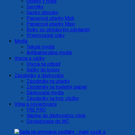
Utierky v rolke
Servítky
Gastro obrúsky
Papierové utierky Midi
Papierové utierky Maxi
Rolky so stredovým odvíjaním
Priemyselné rolky
Mydlá
Tekuté mydlá
Antibakteriálne mydlá
Vrecia a sáčky
Vrecia na odpad
Sáčky do košov
Zásobníky a dávkovače
Zásobníky na utierky
Zásobníky na toaletný papier
Dávkovače mydla
Zásobníky na hyg. vložky
Vône a osviežovače
FRE PRO
Náplne do dávkovačov vône
Osviežovače do WC