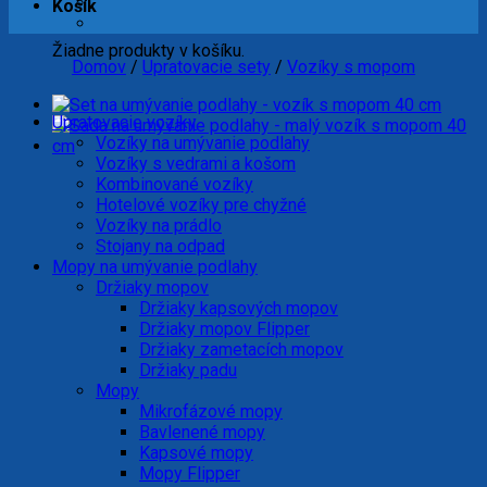
Košík
Žiadne produkty v košíku.
Domov
/
Upratovacie sety
/
Vozíky s mopom
Upratovacie vozíky
Vozíky na umývanie podlahy
Vozíky s vedrami a košom
Kombinované vozíky
Hotelové vozíky pre chyžné
Vozíky na prádlo
Stojany na odpad
Mopy na umývanie podlahy
Držiaky mopov
Držiaky kapsových mopov
Držiaky mopov Flipper
Držiaky zametacích mopov
Držiaky padu
Mopy
Mikrofázové mopy
Bavlenené mopy
Kapsové mopy
Mopy Flipper