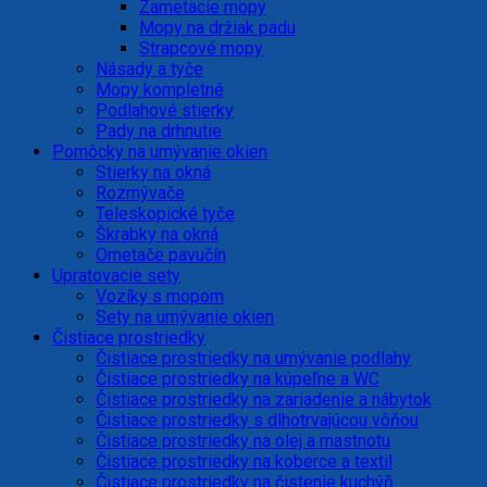
Zametacie mopy
Mopy na držiak padu
Strapcové mopy
Násady a tyče
Mopy kompletné
Podlahové stierky
Pady na drhnutie
Pomôcky na umývanie okien
Stierky na okná
Rozmývače
Teleskopické tyče
Škrabky na okná
Ometače pavučín
Upratovacie sety
Vozíky s mopom
Sety na umývanie okien
Čistiace prostriedky
Čistiace prostriedky na umývanie podlahy
Čistiace prostriedky na kúpeľne a WC
Čistiace prostriedky na zariadenie a nábytok
Čistiace prostriedky s dlhotrvajúcou vôňou
Čistiace prostriedky na olej a mastnotu
Čistiace prostriedky na koberce a textil
Čistiace prostriedky na čistenie kuchýň