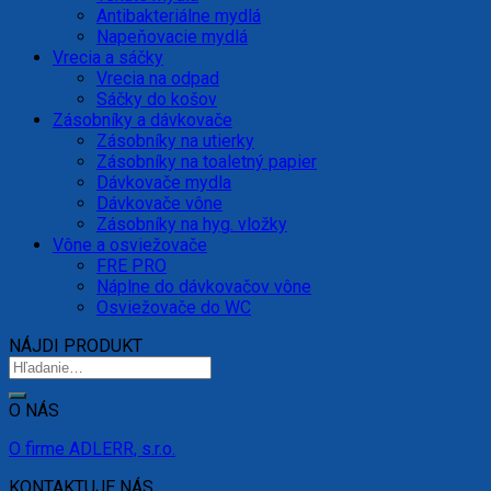
Antibakteriálne mydlá
Napeňovacie mydlá
Vrecia a sáčky
Vrecia na odpad
Sáčky do košov
Zásobníky a dávkovače
Zásobníky na utierky
Zásobníky na toaletný papier
Dávkovače mydla
Dávkovače vône
Zásobníky na hyg. vložky
Vône a osviežovače
FRE PRO
Náplne do dávkovačov vône
Osviežovače do WC
NÁJDI PRODUKT
O NÁS
O firme ADLERR, s.r.o.
KONTAKTUJE NÁS