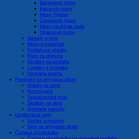
Bavlenené mopy
Kapsové mopy
Mopy Flipper
Zametacie mopy
Mopy na držiak padu
Strapcové mopy
Násady a tyče
Mopy kompletné
Podlahové stierky
Pady na drhnutie
Škrabky na podlahu
Lopatky a zmetáky
Ometače prachu
Pomôcky na umývanie okien
Stierky na okná
Rozmývače
Teleskopické tyče
Škrabky na okná
Ometače pavučín
Upratovacie sety
Vozíky s mopom
Sety na umývanie okien
Čistiace prostriedky
Čistiace prostriedky na umývanie podlahy