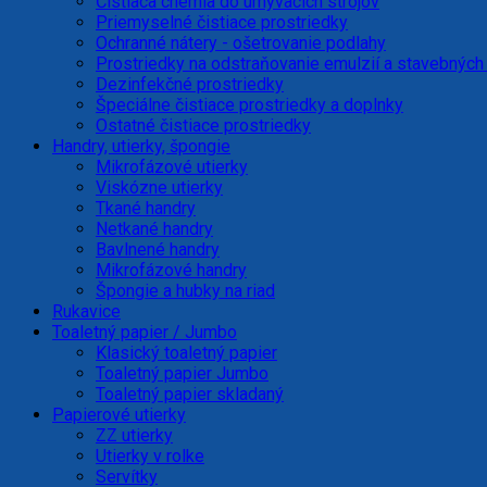
Čistiaca chémia do umývacích strojov
Priemyselné čistiace prostriedky
Ochranné nátery - ošetrovanie podlahy
Prostriedky na odstraňovanie emulzií a stavebných
Dezinfekčné prostriedky
Špeciálne čistiace prostriedky a doplnky
Ostatné čistiace prostriedky
Handry, utierky, špongie
Mikrofázové utierky
Viskózne utierky
Tkané handry
Netkané handry
Bavlnené handry
Mikrofázové handry
Špongie a hubky na riad
Rukavice
Toaletný papier / Jumbo
Klasický toaletný papier
Toaletný papier Jumbo
Toaletný papier skladaný
Papierové utierky
ZZ utierky
Utierky v rolke
Servítky