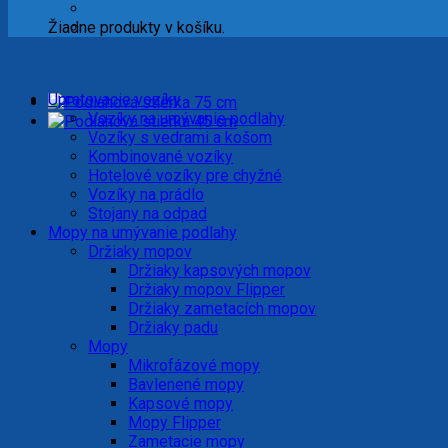
Žiadne produkty v košíku.
Upratovacie vozíky
Vozíky na umývanie podlahy
Vozíky s vedrami a košom
Kombinované vozíky
Hotelové vozíky pre chyžné
Vozíky na prádlo
Stojany na odpad
Mopy na umývanie podlahy
Držiaky mopov
Držiaky kapsových mopov
Držiaky mopov Flipper
Držiaky zametacích mopov
Držiaky padu
Mopy
Mikrofázové mopy
Bavlenené mopy
Kapsové mopy
Mopy Flipper
Zametacie mopy