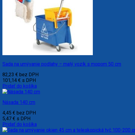
Sada na umývanie podlahy – malý vozík s mopom 50 cm
82,23
€
bez DPH
101,14
€
s DPH
Pridať do košíka
Násada 140 cm
4,45
€
bez DPH
5,47
€
s DPH
Pridať do košíka