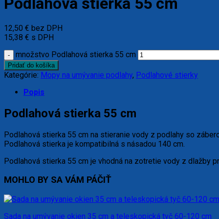
Podlahová stierka 55 cm
12,50
€
bez DPH
15,38
€
s DPH
množstvo Podlahová stierka 55 cm
Pridať do košíka
Kategórie:
Mopy na umývanie podlahy
,
Podlahové stierky
Popis
Podlahová stierka 55 cm
Podlahová stierka 55 cm na stieranie vody z podlahy so záber
Podlahová stierka je kompatibilná s násadou 140 cm.
Podlahová stierka 55 cm je vhodná na zotretie vody z dlažby pre
MOHLO BY SA VÁM PÁČIŤ
Sada na umývanie okien 35 cm a teleskopická tyč 60-120 cm