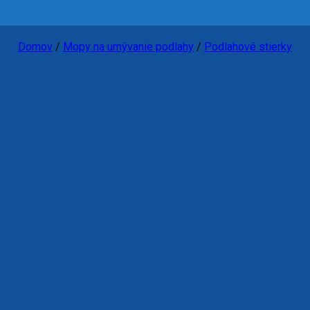
Domov
/
Mopy na umývanie podlahy
/
Podlahové stierky