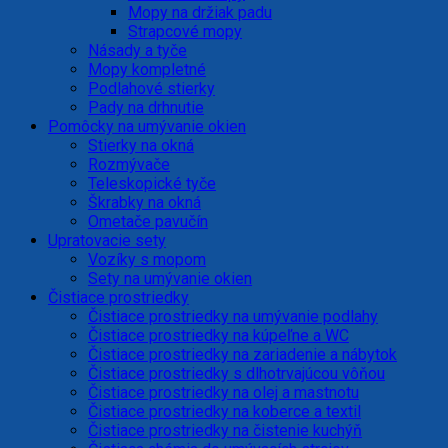
Mopy na držiak padu
Strapcové mopy
Násady a tyče
Mopy kompletné
Podlahové stierky
Pady na drhnutie
Pomôcky na umývanie okien
Stierky na okná
Rozmývače
Teleskopické tyče
Škrabky na okná
Ometače pavučín
Upratovacie sety
Vozíky s mopom
Sety na umývanie okien
Čistiace prostriedky
Čistiace prostriedky na umývanie podlahy
Čistiace prostriedky na kúpeľne a WC
Čistiace prostriedky na zariadenie a nábytok
Čistiace prostriedky s dlhotrvajúcou vôňou
Čistiace prostriedky na olej a mastnotu
Čistiace prostriedky na koberce a textil
Čistiace prostriedky na čistenie kuchýň