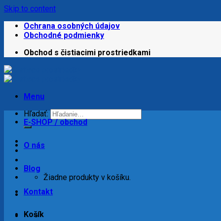
Skip to content
Ochrana osobných údajov
Obchodné podmienky
Obchod s čistiacimi prostriedkami
Menu
Hľadať:
E-SHOP / obchod
O nás
Blog
Žiadne produkty v košíku.
Kontakt
Košík