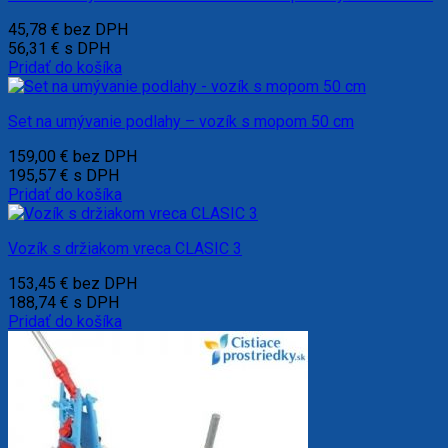
45,78
€
bez DPH
56,31
€
s DPH
Pridať do košíka
Set na umývanie podlahy – vozík s mopom 50 cm
159,00
€
bez DPH
195,57
€
s DPH
Pridať do košíka
Vozík s držiakom vreca CLASIC 3
153,45
€
bez DPH
188,74
€
s DPH
Pridať do košíka