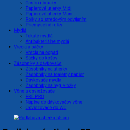
Gastro obrúsky
Papierové utierky Midi
Papierové utierky Maxi
Rolky so stredovým odvíjaním
Priemyselné rolky
Mydlá
Tekuté mydlá
Antibakteriálne mydlá
Vrecia a sáčky
Vrecia na odpad
Sáčky do košov
Zásobníky a dávkovače
Zásobníky na utierky
Zásobníky na toaletný papier
Dávkovače mydla
Zásobníky na hyg. vložky
Vône a osviežovače
FRE PRO
Náplne do dávkovačov vône
Osviežovače do WC