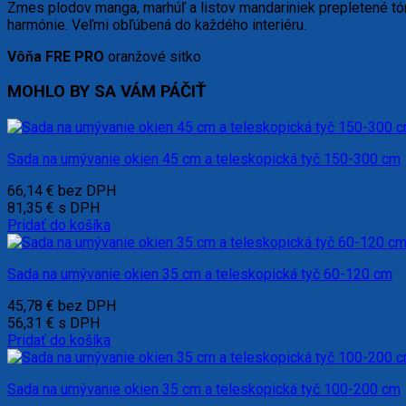
Zmes plodov manga, marhúľ a listov mandariniek prepletené tónm
harmónie. Veľmi obľúbená do každého interiéru.
Vôňa FRE PRO
oranžové sitko
MOHLO BY SA VÁM PÁČIŤ
Sada na umývanie okien 45 cm a teleskopická tyč 150-300 cm
66,14
€
bez DPH
81,35
€
s DPH
Pridať do košíka
Sada na umývanie okien 35 cm a teleskopická tyč 60-120 cm
45,78
€
bez DPH
56,31
€
s DPH
Pridať do košíka
Sada na umývanie okien 35 cm a teleskopická tyč 100-200 cm