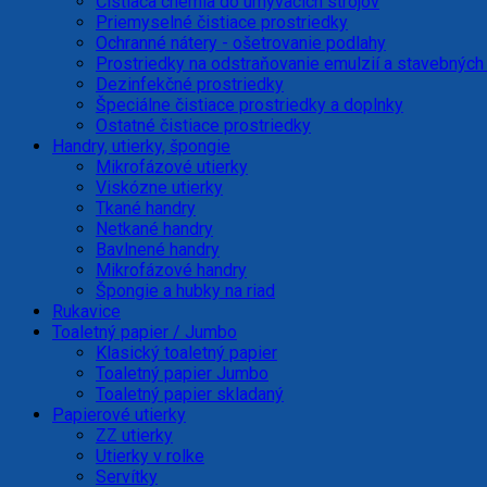
Čistiaca chémia do umývacích strojov
Priemyselné čistiace prostriedky
Ochranné nátery - ošetrovanie podlahy
Prostriedky na odstraňovanie emulzií a stavebných
Dezinfekčné prostriedky
Špeciálne čistiace prostriedky a doplnky
Ostatné čistiace prostriedky
Handry, utierky, špongie
Mikrofázové utierky
Viskózne utierky
Tkané handry
Netkané handry
Bavlnené handry
Mikrofázové handry
Špongie a hubky na riad
Rukavice
Toaletný papier / Jumbo
Klasický toaletný papier
Toaletný papier Jumbo
Toaletný papier skladaný
Papierové utierky
ZZ utierky
Utierky v rolke
Servítky