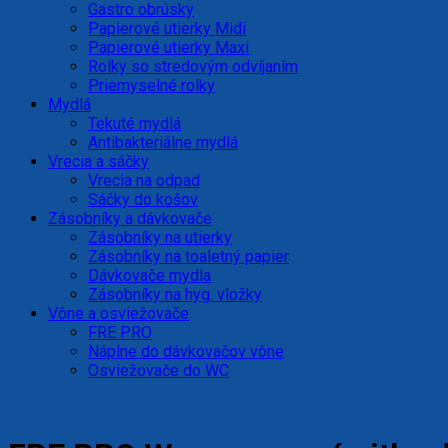
Gastro obrúsky
Papierové utierky Midi
Papierové utierky Maxi
Rolky so stredovým odvíjaním
Priemyselné rolky
Mydlá
Tekuté mydlá
Antibakteriálne mydlá
Vrecia a sáčky
Vrecia na odpad
Sáčky do košov
Zásobníky a dávkovače
Zásobníky na utierky
Zásobníky na toaletný papier
Dávkovače mydla
Zásobníky na hyg. vložky
Vône a osviežovače
FRE PRO
Náplne do dávkovačov vône
Osviežovače do WC