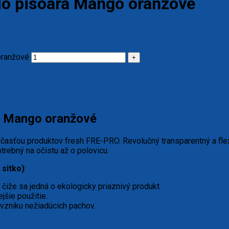
do pisoára Mango oranžové
oranžové
a Mango oranžové
sťou produktov fresh FRE-PRO. Revolučný transparentný a flexi
trebný na očistu až o polovicu.
sitko)
:
iže sa jedná o ekologicky priaznivý produkt.
šie použitie.
vzniku nežiadúcich pachov.