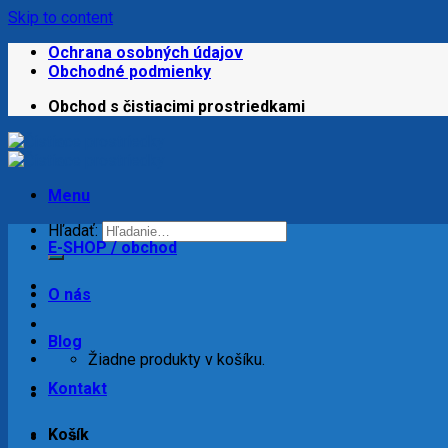
Skip to content
Ochrana osobných údajov
Obchodné podmienky
Obchod s čistiacimi prostriedkami
Menu
Hľadať:
E-SHOP / obchod
O nás
Blog
Žiadne produkty v košíku.
Kontakt
Košík