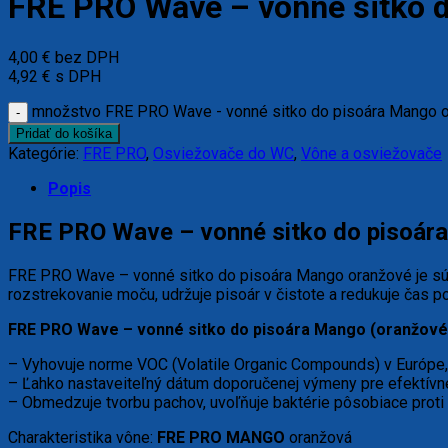
FRE PRO Wave – vonné sitko 
4,00
€
bez DPH
4,92
€
s DPH
množstvo FRE PRO Wave - vonné sitko do pisoára Mango 
Pridať do košíka
Kategórie:
FRE PRO
,
Osviežovače do WC
,
Vône a osviežovače
Popis
FRE PRO Wave – vonné sitko do pisoár
FRE PRO Wave – vonné sitko do pisoára Mango oranžové je súča
rozstrekovanie moču, udržuje pisoár v čistote a redukuje čas po
FRE PRO Wave – vonné sitko do pisoára Mango (oranžové 
– Vyhovuje norme VOC (Volatile Organic Compounds) v Európe, č
– Ľahko nastaveiteľný dátum doporučenej výmeny pre efektívnej
– Obmedzuje tvorbu pachov, uvoľňuje baktérie pôsobiace proti 
Charakteristika vône:
FRE PRO MANGO
oranžová