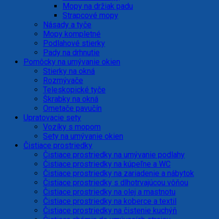
Mopy na držiak padu
Strapcové mopy
Násady a tyče
Mopy kompletné
Podlahové stierky
Pady na drhnutie
Pomôcky na umývanie okien
Stierky na okná
Rozmývače
Teleskopické tyče
Škrabky na okná
Ometače pavučín
Upratovacie sety
Vozíky s mopom
Sety na umývanie okien
Čistiace prostriedky
Čistiace prostriedky na umývanie podlahy
Čistiace prostriedky na kúpeľne a WC
Čistiace prostriedky na zariadenie a nábytok
Čistiace prostriedky s dlhotrvajúcou vôňou
Čistiace prostriedky na olej a mastnotu
Čistiace prostriedky na koberce a textil
Čistiace prostriedky na čistenie kuchýň