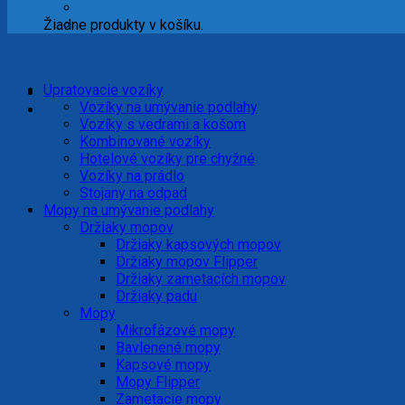
Žiadne produkty v košíku.
Upratovacie vozíky
Vozíky na umývanie podlahy
Vozíky s vedrami a košom
Kombinované vozíky
Hotelové vozíky pre chyžné
Vozíky na prádlo
Stojany na odpad
Mopy na umývanie podlahy
Držiaky mopov
Držiaky kapsových mopov
Držiaky mopov Flipper
Držiaky zametacích mopov
Držiaky padu
Mopy
Mikrofázové mopy
Bavlenené mopy
Kapsové mopy
Mopy Flipper
Zametacie mopy