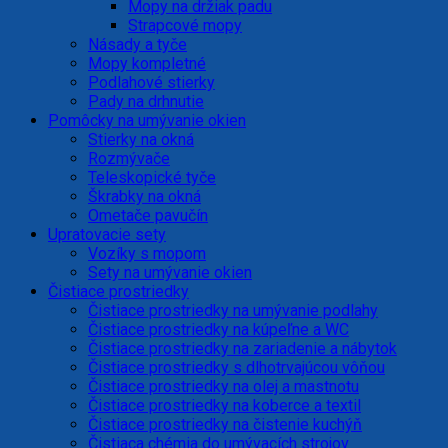
Mopy na držiak padu
Strapcové mopy
Násady a tyče
Mopy kompletné
Podlahové stierky
Pady na drhnutie
Pomôcky na umývanie okien
Stierky na okná
Rozmývače
Teleskopické tyče
Škrabky na okná
Ometače pavučín
Upratovacie sety
Vozíky s mopom
Sety na umývanie okien
Čistiace prostriedky
Čistiace prostriedky na umývanie podlahy
Čistiace prostriedky na kúpeľne a WC
Čistiace prostriedky na zariadenie a nábytok
Čistiace prostriedky s dlhotrvajúcou vôňou
Čistiace prostriedky na olej a mastnotu
Čistiace prostriedky na koberce a textil
Čistiace prostriedky na čistenie kuchýň
Čistiaca chémia do umývacích strojov