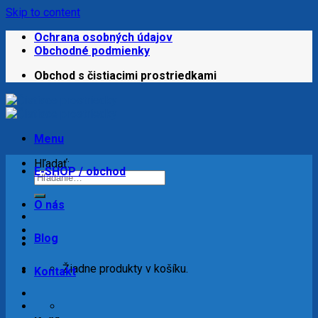
Skip to content
Ochrana osobných údajov
Obchodné podmienky
Obchod s čistiacimi prostriedkami
Menu
Hľadať:
E-SHOP / obchod
O nás
Blog
Žiadne produkty v košíku.
Kontakt