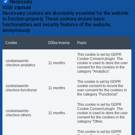
Necessary
Vždy zapnuté
Necessary cookies are absolutely essential for the website
to function properly. These cookies ensure basic
functionalities and security features of the website,
anonymously.
Cookie
Dĺžka trvania
Popis
This cookie is set by GDPR
Cookie Consent plugin. The
cookielawinfo-
11 months
cookie is used to store the user
checbox-analytics
consent for the cookies in the
category "Analytics".
The cookie is set by GDPR
cookielawinfo-
cookie consent to record the
11 months
checbox-functional
user consent for the cookies in
the category "Functional".
This cookie is set by GDPR
Cookie Consent plugin. The
cookielawinfo-
11 months
cookie is used to store the user
checbox-others
consent for the cookies in the
category "Other.
This cookie is set by GDPR