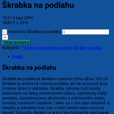
Škrabka na podlahu
15,31
€
bez DPH
18,83
€
s DPH
množstvo Škrabka na podlahu
Pridať do košíka
Kategórie:
Pomôcky na umývanie okien
,
Škrabky na okná
Popis
Škrabka na podlahu
Škrabka na podlahu je škrabka s pevnou tyčou dlhou 120 cm.
Škrabka je určená na čistenie podlahy, ale dá sa použiť aj na
čistenie okien či obkladov. Škrabka výborne čistí plochy
znečistené od farby, penetračného náteru, zaschnutej malty,
cementu, stavebnej peny, akrylového a silikónového tmelu,
žuvačky, mastných usadenín. Ľahko sa s ňou dajú odstrániť aj
nálepky a ochranné fólie, tiež vodný kameň alebo močový
kameň. Súčasťou škrabky je aj kryt pre bezpečné používanie.