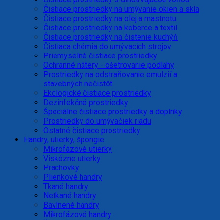
Čistiace prostriedky na umývanie okien a skla
Čistiace prostriedky na olej a mastnotu
Čistiace prostriedky na koberce a textil
Čistiace prostriedky na čistenie kuchýň
Čistiaca chémia do umývacích strojov
Priemyselné čistiace prostriedky
Ochranné nátery - ošetrovanie podlahy
Prostriedky na odstraňovanie emulzií a
stavebných nečistôt
Ekologické čistiace prostriedky
Dezinfekčné prostriedky
Špeciálne čistiace prostriedky a doplnky
Prostriedky do umývačiek riadu
Ostatné čistiace prostriedky
Handry, utierky, špongie
Mikrofázové utierky
Viskózne utierky
Prachovky
Plienkové handry
Tkané handry
Netkané handry
Bavlnené handry
Mikrofázové handry