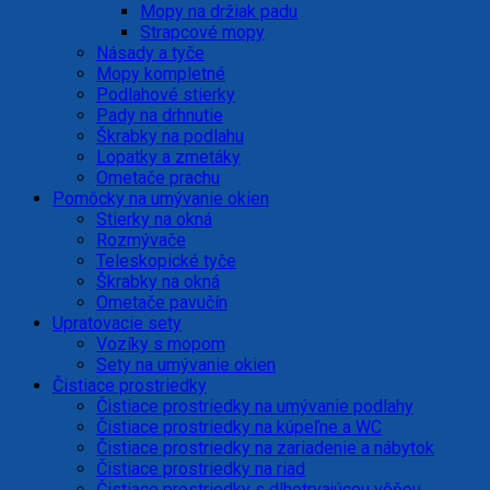
Mopy na držiak padu
Strapcové mopy
Násady a tyče
Mopy kompletné
Podlahové stierky
Pady na drhnutie
Škrabky na podlahu
Lopatky a zmetáky
Ometače prachu
Pomôcky na umývanie okien
Stierky na okná
Rozmývače
Teleskopické tyče
Škrabky na okná
Ometače pavučín
Upratovacie sety
Vozíky s mopom
Sety na umývanie okien
Čistiace prostriedky
Čistiace prostriedky na umývanie podlahy
Čistiace prostriedky na kúpeľne a WC
Čistiace prostriedky na zariadenie a nábytok
Čistiace prostriedky na riad
Čistiace prostriedky s dlhotrvajúcou vôňou