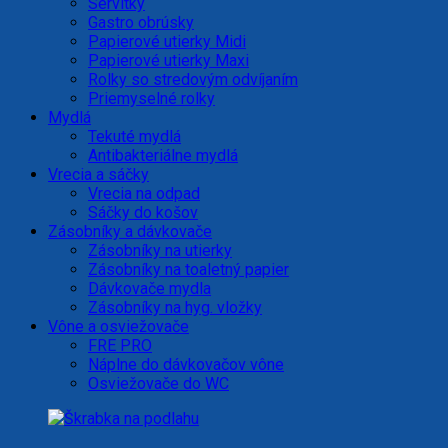
Servítky
Gastro obrúsky
Papierové utierky Midi
Papierové utierky Maxi
Rolky so stredovým odvíjaním
Priemyselné rolky
Mydlá
Tekuté mydlá
Antibakteriálne mydlá
Vrecia a sáčky
Vrecia na odpad
Sáčky do košov
Zásobníky a dávkovače
Zásobníky na utierky
Zásobníky na toaletný papier
Dávkovače mydla
Zásobníky na hyg. vložky
Vône a osviežovače
FRE PRO
Náplne do dávkovačov vône
Osviežovače do WC