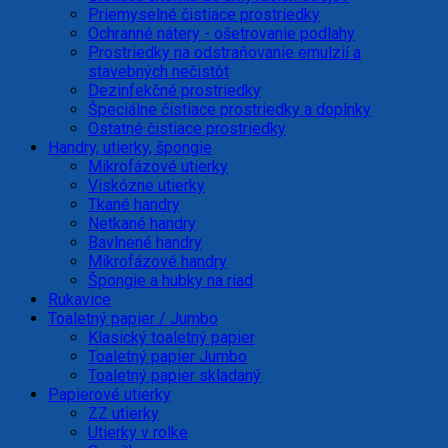
Priemyselné čistiace prostriedky
Ochranné nátery - ošetrovanie podlahy
Prostriedky na odstraňovanie emulzií a
stavebných nečistôt
Dezinfekčné prostriedky
Špeciálne čistiace prostriedky a doplnky
Ostatné čistiace prostriedky
Handry, utierky, špongie
Mikrofázové utierky
Viskózne utierky
Tkané handry
Netkané handry
Bavlnené handry
Mikrofázové handry
Špongie a hubky na riad
Rukavice
Toaletný papier / Jumbo
Klasický toaletný papier
Toaletný papier Jumbo
Toaletný papier skladaný
Papierové utierky
ZZ utierky
Utierky v rolke