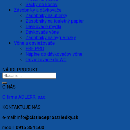
Sáčky do košov
Zásobníky a dávkovače
Zásobníky na utierky
Zásobníky na toaletný papier
Dávkovače mydla
Dávkovače vône
Zásobníky na hyg. vložky
Vône a osviežovače
FRE PRO
Náplne do dávkovačov vône
Osviežovače do WC
NÁJDI PRODUKT
O NÁS
O firme ADLERR, s.r.o.
KONTAKTUJE NÁS
e-mail: info
@cistiaceprostriedky.sk
mobil:
0915 354 500