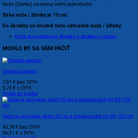
Nože (žiletky) sa menia veľmi jednoducho.
Šírka noža / žiletky je 10 cm.
Do škrabky sú vhodné tieto náhradné nože / žilteky:
Nože do podlahovej škrabky a škrabky s rúčkou
MOHLO BY SA VÁM PÁČIŤ
Ometač pavučín
7,91
€
bez DPH
9,73
€
s DPH
Pridať do košíka
Sada na umývanie okien 35 cm a teleskopická tyč 60-120 cm
45,78
€
bez DPH
56,31
€
s DPH