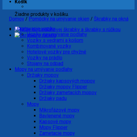
Košík
Žiadne produkty v košíku.
Domov
/
Pomôcky na umývanie okien
/
Škrabky na okná
Upratovacie vozíky
Vozíky na umývanie podlahy
Vozíky s vedrami a košom
Kombinované vozíky
Hotelové vozíky pre chyžné
Vozíky na prádlo
Stojany na odpad
Mopy na umývanie podlahy
Držiaky mopov
Držiaky kapsových mopov
Držiaky mopov Flipper
Držiaky zametacích mopov
Držiaky padu
Mopy
Mikrofázové mopy
Bavlenené mopy
Kapsové mopy
Mopy Flipper
Zametacie mopy