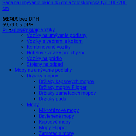
Sada na umývanie okien 45 cm a teleskopická tyč 100-200
cm
56,74
MENU
€
bez DPH
69,79
€
s DPH
Upratovacie vozíky
Pridať do košíka
Vozíky na umývanie podlahy
Vozíky s vedrami a košom
Kombinované vozíky
Hotelové vozíky pre chyžné
Vozíky na prádlo
Stojany na odpad
Mopy na umývanie podlahy
Držiaky mopov
Držiaky kapsových mopov
Držiaky mopov Flipper
Držiaky zametacích mopov
Držiaky padu
Mopy
Mikrofázové mopy
Bavlenené mopy
Kapsové mopy
Mopy Flipper
Zametacie mopy