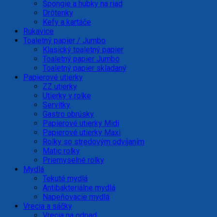
Špongie a hubky na riad
Drôtenky
Kefy a kartáče
Rukavice
Toaletný papier / Jumbo
Klasický toaletný papier
Toaletný papier Jumbo
Toaletný papier skladaný
Papierové utierky
ZZ utierky
Utierky v rolke
Servítky
Gastro obrúsky
Papierové utierky Midi
Papierové utierky Maxi
Rolky so stredovým odvíjaním
Matic rolky
Priemyselné rolky
Mydlá
Tekuté mydlá
Antibakteriálne mydlá
Napeňovacie mydlá
Vrecia a sáčky
Vrecia na odpad