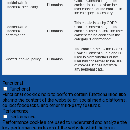
Cookie Consent plugin. The
cookielawinfo-
11 months
cookies is used to store the
checkbox-necessary
user consent for the cookies in
the category "Necessary".
This cookie is set by GDPR
cookielawinfo-
Cookie Consent plugin. The
checkbox-
11 months
cookie is used to store the user
performance
consent for the cookies in the
category "Performance".
The cookie is set by the GDPR
Cookie Consent plugin and is
used to store whether or not
viewed_cookie_policy
11 months
user has consented to the use
of cookies. It does not store
any personal data.
Functional
Functional
Functional cookies help to perform certain functionalities like
sharing the content of the website on social media platforms,
collect feedbacks, and other third-party features.
Performance
Performance
Performance cookies are used to understand and analyze the
key performance indexes of the website which helps in