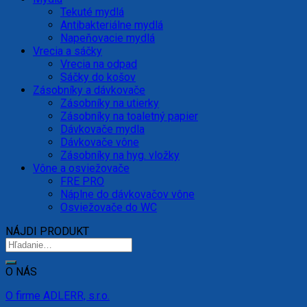
Tekuté mydlá
Antibakteriálne mydlá
Napeňovacie mydlá
Vrecia a sáčky
Vrecia na odpad
Sáčky do košov
Zásobníky a dávkovače
Zásobníky na utierky
Zásobníky na toaletný papier
Dávkovače mydla
Dávkovače vône
Zásobníky na hyg. vložky
Vône a osviežovače
FRE PRO
Náplne do dávkovačov vône
Osviežovače do WC
NÁJDI PRODUKT
O NÁS
O firme ADLERR, s.r.o.