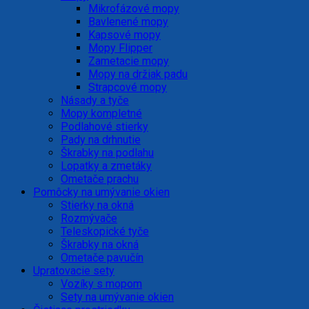
Mikrofázové mopy
Bavlenené mopy
Kapsové mopy
Mopy Flipper
Zametacie mopy
Mopy na držiak padu
Strapcové mopy
Násady a tyče
Mopy kompletné
Podlahové stierky
Pady na drhnutie
Škrabky na podlahu
Lopatky a zmetáky
Ometače prachu
Pomôcky na umývanie okien
Stierky na okná
Rozmývače
Teleskopické tyče
Škrabky na okná
Ometače pavučín
Upratovacie sety
Vozíky s mopom
Sety na umývanie okien