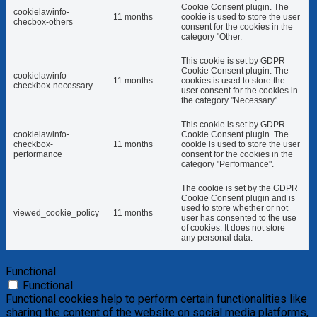
Cookie Consent plugin. The
cookielawinfo-
11 months
cookie is used to store the user
checbox-others
consent for the cookies in the
category "Other.
This cookie is set by GDPR
Cookie Consent plugin. The
cookielawinfo-
11 months
cookies is used to store the
checkbox-necessary
user consent for the cookies in
the category "Necessary".
This cookie is set by GDPR
cookielawinfo-
Cookie Consent plugin. The
checkbox-
11 months
cookie is used to store the user
performance
consent for the cookies in the
category "Performance".
The cookie is set by the GDPR
Cookie Consent plugin and is
used to store whether or not
viewed_cookie_policy
11 months
user has consented to the use
of cookies. It does not store
any personal data.
Functional
Functional
Functional cookies help to perform certain functionalities like
sharing the content of the website on social media platforms,