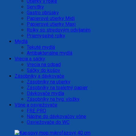
Utierky v rolke
Servítky
Gastro obrúsky
Papierové utierky Midi
Papierové utierky Maxi
Rolky so stredovým odvíjaním
Priemyselné rolky
Mydlá
Tekuté mydlá
Antibakteriálne mydlá
Vrecia a sáčky
Vrecia na odpad
Sáčky do košov
Zásobníky a dávkovače
Zásobníky na utierky
Zásobníky na toaletný papier
Dávkovače mydla
Zásobníky na hyg. vložky
Vône a osviežovače
FRE PRO
Náplne do dávkovačov vône
Osviežovače do WC