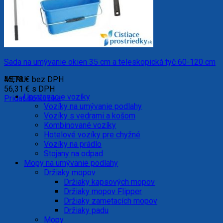
Sada na umývanie okien 35 cm a teleskopická tyč 60-120 cm
45,78
MENU
€
bez DPH
56,31
€
s DPH
Upratovacie vozíky
Pridať do košíka
Vozíky na umývanie podlahy
Vozíky s vedrami a košom
Kombinované vozíky
Hotelové vozíky pre chyžné
Vozíky na prádlo
Stojany na odpad
Mopy na umývanie podlahy
Držiaky mopov
Držiaky kapsových mopov
Držiaky mopov Flipper
Držiaky zametacích mopov
Držiaky padu
Mopy