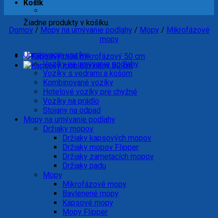
Košík
Žiadne produkty v košíku.
Domov
/
Mopy na umývanie podlahy
/
Mopy
/
Mikrofázové
mopy
Upratovacie vozíky
Vozíky na umývanie podlahy
Vozíky s vedrami a košom
Kombinované vozíky
Hotelové vozíky pre chyžné
Vozíky na prádlo
Stojany na odpad
Mopy na umývanie podlahy
Držiaky mopov
Držiaky kapsových mopov
Držiaky mopov Flipper
Držiaky zametacích mopov
Držiaky padu
Mopy
Mikrofázové mopy
Bavlenené mopy
Kapsové mopy
Mopy Flipper