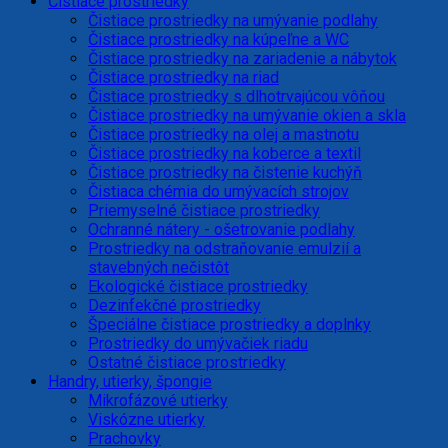
Čistiace prostriedky
Čistiace prostriedky na umývanie podlahy
Čistiace prostriedky na kúpeľne a WC
Čistiace prostriedky na zariadenie a nábytok
Čistiace prostriedky na riad
Čistiace prostriedky s dlhotrvajúcou vôňou
Čistiace prostriedky na umývanie okien a skla
Čistiace prostriedky na olej a mastnotu
Čistiace prostriedky na koberce a textil
Čistiace prostriedky na čistenie kuchýň
Čistiaca chémia do umývacích strojov
Priemyselné čistiace prostriedky
Ochranné nátery - ošetrovanie podlahy
Prostriedky na odstraňovanie emulzií a
stavebných nečistôt
Ekologické čistiace prostriedky
Dezinfekčné prostriedky
Špeciálne čistiace prostriedky a doplnky
Prostriedky do umývačiek riadu
Ostatné čistiace prostriedky
Handry, utierky, špongie
Mikrofázové utierky
Viskózne utierky
Prachovky