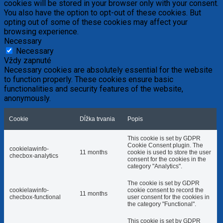
cookies will be stored in your browser only with your consent.
You also have the option to opt-out of these cookies. But
opting out of some of these cookies may affect your
browsing experience.
Necessary
Necessary
Vždy zapnuté
Necessary cookies are absolutely essential for the website
to function properly. These cookies ensure basic
functionalities and security features of the website,
anonymously.
Cookie
Dĺžka trvania
Popis
This cookie is set by GDPR
Cookie Consent plugin. The
cookielawinfo-
11 months
cookie is used to store the user
checbox-analytics
consent for the cookies in the
category "Analytics".
The cookie is set by GDPR
cookielawinfo-
cookie consent to record the
11 months
checbox-functional
user consent for the cookies in
the category "Functional".
This cookie is set by GDPR