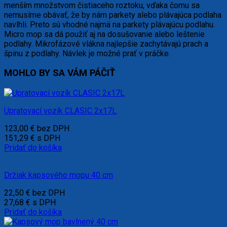
menším množstvom čistiaceho roztoku, vďaka čomu sa
nemusíme obávať, že by nám parkety alebo plávajúca podlaha
navlhli. Preto sú vhodné najmä na parkety plávajúcu podlahu.
Micro mop sa dá použiť aj na dosušovanie alebo leštenie
podlahy. Mikrofázové vlákna najlepšie zachytávajú prach a
špinu z podlahy. Návlek je možné prať v práčke.
MOHLO BY SA VÁM PÁČIŤ
Upratovací vozík CLASIC 2x17L
123,00
€
bez DPH
151,29
€
s DPH
Pridať do košíka
Držiak kapsového mopu 40 cm
22,50
€
bez DPH
27,68
€
s DPH
Pridať do košíka