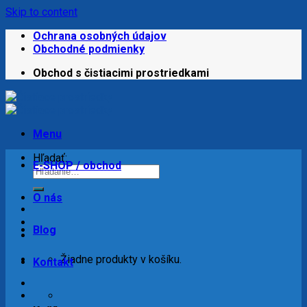
Skip to content
Ochrana osobných údajov
Obchodné podmienky
Obchod s čistiacimi prostriedkami
Menu
Hľadať:
E-SHOP / obchod
O nás
Blog
Žiadne produkty v košíku.
Kontakt