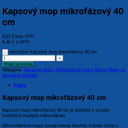
Kapsový mop mikrofázový 40
cm
5,25
€
bez DPH
6,46
€
s DPH
množstvo Kapsový mop mikrofázový 40 cm
Pridať do košíka
Kategórie:
Kapsové mopy
,
Mikrofázové mopy
,
Mopy
,
Mopy na
umývanie podlahy
Popis
Kapsový mop mikrofázový 40 cm
Kapsový mop mikrofázový 40 cm je zložený z vysoko
kvalitných hustých mikrovlákien.
Mikrovláknové mopy nasajú menej tekutiny a preto čistia s