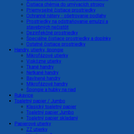
Čistiaca chémia do umývacích strojov
Priemyselné čistiace prostriedky
Ochranné nátery - ošetrovanie podlahy
Prostriedky na odstraňovanie emulzií a
stavebných nečistôt
Dezinfekčné prostriedky
Špeciálne čistiace prostriedky a doplnky
Ostatné čistiace prostriedky
Handry, utierky, špongie
Mikrofázové utierky
Viskózne utierky
Tkané handry
Netkané handry
Bavlnené handry
Mikrofázové handry
Špongie a hubky na riad
Rukavice
Toaletný papier / Jumbo
Klasický toaletný papier
Toaletný papier Jumbo
Toaletný papier skladaný
Papierové utierky
ZZ utierky