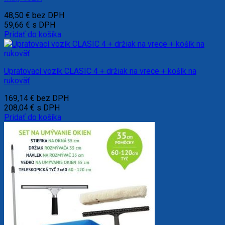
48,50
€
bez DPH
59,66
€
s DPH
Pridať do košíka
Upratovací vozík CLASIC 4 + držiak na vrece + košík na
rukoväť
169,14
€
bez DPH
208,04
€
s DPH
Pridať do košíka