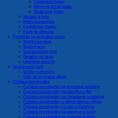
Zametacie mopy
Mopy na držiak padu
Strapcové mopy
Násady a tyče
Mopy kompletné
Podlahové stierky
Pady na drhnutie
Pomôcky na umývanie okien
Stierky na okná
Rozmývače
Teleskopické tyče
Škrabky na okná
Ometače pavučín
Upratovacie sety
Vozíky s mopom
Sety na umývanie okien
Čistiace prostriedky
Čistiace prostriedky na umývanie podlahy
Čistiace prostriedky na kúpeľne a WC
Čistiace prostriedky na zariadenie a nábytok
Čistiace prostriedky s dlhotrvajúcou vôňou
Čistiace prostriedky na olej a mastnotu
Čistiace prostriedky na koberce a textil
Čistiace prostriedky na čistenie kuchýň