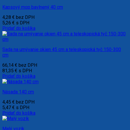
Kapsový mop bavlnený 40 cm
4,28
€
bez DPH
5,26
€
s DPH
Pridať do košíka
Sada na umývanie okien 45 cm a teleskopická tyč 150-300
cm
66,14
€
bez DPH
81,35
€
s DPH
Pridať do košíka
Násada 140 cm
4,45
€
bez DPH
5,47
€
s DPH
Pridať do košíka
Malý vozík