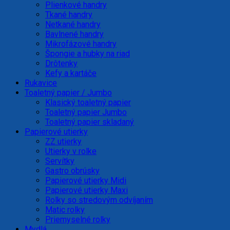
Plienkové handry
Tkané handry
Netkané handry
Bavlnené handry
Mikrofázové handry
Špongie a hubky na riad
Drôtenky
Kefy a kartáče
Rukavice
Toaletný papier / Jumbo
Klasický toaletný papier
Toaletný papier Jumbo
Toaletný papier skladaný
Papierové utierky
ZZ utierky
Utierky v rolke
Servítky
Gastro obrúsky
Papierové utierky Midi
Papierové utierky Maxi
Rolky so stredovým odvíjaním
Matic rolky
Priemyselné rolky
Mydlá