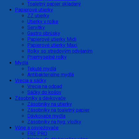
Toaletný papier skladaný
Papierové utierky
ZZ utierky
Utierky v rolke
Servítky
Gastro obrúsky
Papierové utierky Midi
Papierové utierky Maxi
Rolky so stredovým odvíjaním
Priemyselné rolky
Mydlá
Tekuté mydlá
Antibakteriálne mydlá
Vrecia a sáčky
Vrecia na odpad
Sáčky do košov
Zásobníky a dávkovače
Zásobníky na utierky
Zásobníky na toaletný papier
Dávkovače mydla
Zásobníky na hyg. vložky
Vône a osviežovače
FRE PRO