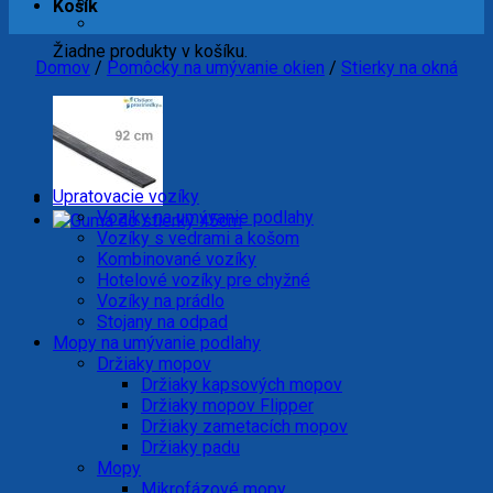
Košík
Žiadne produkty v košíku.
Domov
/
Pomôcky na umývanie okien
/
Stierky na okná
Upratovacie vozíky
Vozíky na umývanie podlahy
Vozíky s vedrami a košom
Kombinované vozíky
Hotelové vozíky pre chyžné
Vozíky na prádlo
Stojany na odpad
Mopy na umývanie podlahy
Držiaky mopov
Držiaky kapsových mopov
Držiaky mopov Flipper
Držiaky zametacích mopov
Držiaky padu
Mopy
Mikrofázové mopy