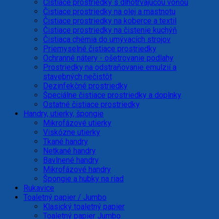
Čistiace prostriedky s dlhotrvajúcou vôňou
Čistiace prostriedky na olej a mastnotu
Čistiace prostriedky na koberce a textil
Čistiace prostriedky na čistenie kuchýň
Čistiaca chémia do umývacích strojov
Priemyselné čistiace prostriedky
Ochranné nátery - ošetrovanie podlahy
Prostriedky na odstraňovanie emulzií a
stavebných nečistôt
Dezinfekčné prostriedky
Špeciálne čistiace prostriedky a doplnky
Ostatné čistiace prostriedky
Handry, utierky, špongie
Mikrofázové utierky
Viskózne utierky
Tkané handry
Netkané handry
Bavlnené handry
Mikrofázové handry
Špongie a hubky na riad
Rukavice
Toaletný papier / Jumbo
Klasický toaletný papier
Toaletný papier Jumbo