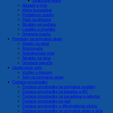
Strapcové mopy
Násady a tyče
Mopy kompletné
Podlahové stierky
Pady na drhnutie
Škrabky na podlahu
Lopatky a zmetáky
Ometače prachu
Pomôcky na umývanie okien
Stierky na okná
Rozmývače
Teleskopické tyče
Škrabky na okná
Ometače pavučín
Upratovacie sety
Vozíky s mopom
Sety na umývanie okien
Čistiace prostriedky
Čistiace prostriedky na umývanie podlahy
Čistiace prostriedky na kúpeľne a WC
Čistiace prostriedky na zariadenie a nábytok
Čistiace prostriedky na riad
Čistiace prostriedky s dlhotrvajúcou vôňou
Čistiace prostriedky na umývanie okien a skla