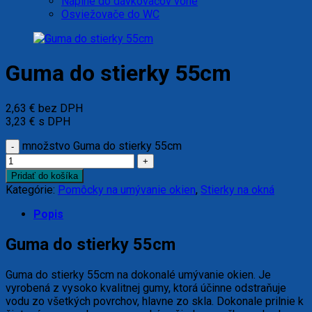
Náplne do dávkovačov vône
Osviežovače do WC
Guma do stierky 55cm
2,63
€
bez DPH
3,23
€
s DPH
množstvo Guma do stierky 55cm
Pridať do košíka
Kategórie:
Pomôcky na umývanie okien
,
Stierky na okná
Popis
Guma do stierky 55cm
Guma do stierky 55cm na dokonalé umývanie okien. Je
vyrobená z vysoko kvalitnej gumy, ktorá účinne odstraňuje
vodu zo všetkých povrchov, hlavne zo skla. Dokonale prilnie k