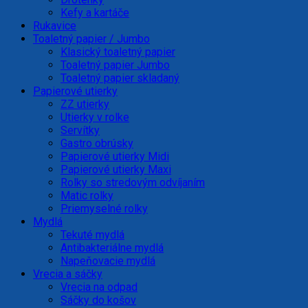
Kefy a kartáče
Rukavice
Toaletný papier / Jumbo
Klasický toaletný papier
Toaletný papier Jumbo
Toaletný papier skladaný
Papierové utierky
ZZ utierky
Utierky v rolke
Servítky
Gastro obrúsky
Papierové utierky Midi
Papierové utierky Maxi
Rolky so stredovým odvíjaním
Matic rolky
Priemyselné rolky
Mydlá
Tekuté mydlá
Antibakteriálne mydlá
Napeňovacie mydlá
Vrecia a sáčky
Vrecia na odpad
Sáčky do košov