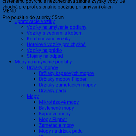
čistenému povrchu a nezanecháva žiadne zvyšky vody. Je
vhodná pre profesionálne použitie pri umývaní okien.
MENU
Pre použitie do stierky 55cm.
Upratovacie vozíky
Vozíky na umývanie podlahy
Vozíky s vedrami a košom
Kombinované vozíky
Hotelové vozíky pre chyžné
Vozíky na prádlo
Stojany na odpad
Mopy na umývanie podlahy
Držiaky mopov
Držiaky kapsových mopov
Držiaky mopov Flipper
Držiaky zametacích mopov
Držiaky padu
Mopy
Mikrofázové mopy
Bavlenené mopy
Kapsové mopy
Mopy Flipper
Zametacie mopy
Mopy na držiak padu