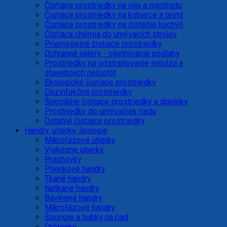
Čistiace prostriedky na olej a mastnotu
Čistiace prostriedky na koberce a textil
Čistiace prostriedky na čistenie kuchýň
Čistiaca chémia do umývacích strojov
Priemyselné čistiace prostriedky
Ochranné nátery - ošetrovanie podlahy
Prostriedky na odstraňovanie emulzií a
stavebných nečistôt
Ekologické čistiace prostriedky
Dezinfekčné prostriedky
Špeciálne čistiace prostriedky a doplnky
Prostriedky do umývačiek riadu
Ostatné čistiace prostriedky
Handry, utierky, špongie
Mikrofázové utierky
Viskózne utierky
Prachovky
Plienkové handry
Tkané handry
Netkané handry
Bavlnené handry
Mikrofázové handry
Špongie a hubky na riad
Drôtenky