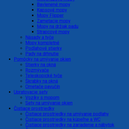
Bavlenené mopy
Kapsové mopy
Mopy Flipper
Zametacie mopy
Mopy na držiak padu
Strapcové mopy
Násady a tyče
Mopy kompletné
Podlahové stierky
Pady na drhnutie
Pomôcky na umývanie okien
Stierky na okná
Rozmývače
Teleskopické tyče
Škrabky na okná
Ometače pavučín
Upratovacie sety
Vozíky s mopom
Sety na umývanie okien
Čistiace prostriedky
Čistiace prostriedky na umývanie podlahy
Čistiace prostriedky na kúpeľne a WC
Čistiace prostriedky na zariadenie a nábytok