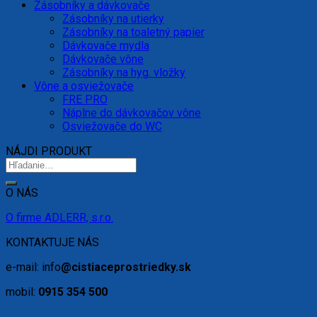
Zásobníky a dávkovače
Zásobníky na utierky
Zásobníky na toaletný papier
Dávkovače mydla
Dávkovače vône
Zásobníky na hyg. vložky
Vône a osviežovače
FRE PRO
Náplne do dávkovačov vône
Osviežovače do WC
NÁJDI PRODUKT
O NÁS
O firme ADLERR, s.r.o.
KONTAKTUJE NÁS
e-mail: info
@cistiaceprostriedky.sk
mobil:
0915 354 500