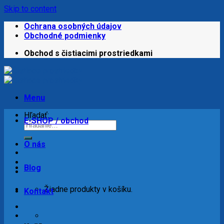
Skip to content
Ochrana osobných údajov
Obchodné podmienky
Obchod s čistiacimi prostriedkami
Menu
Hľadať:
E-SHOP / obchod
O nás
Blog
Žiadne produkty v košíku.
Kontakt